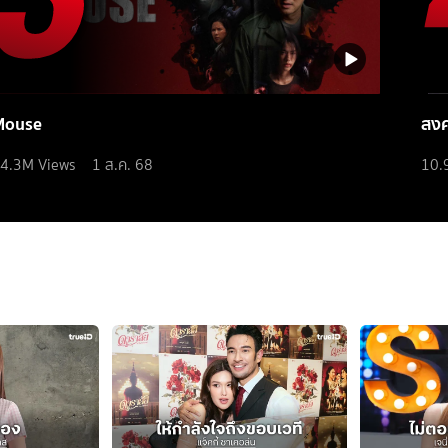
Mouse
สง
4.3M
Views
1 ส.ค. 68
10.