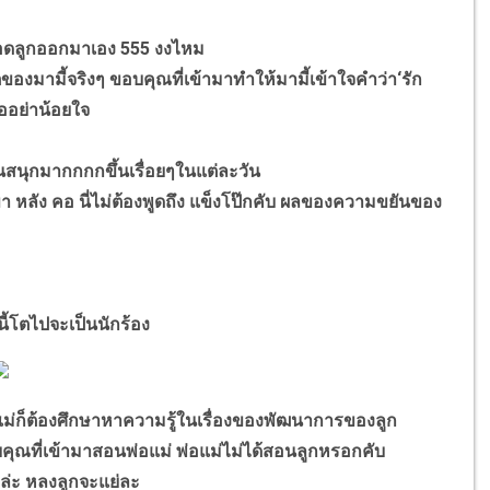
งตลอดลูกออกมาเอง 555 งงไหม
ิตของมามี้จริงๆ ขอบคุณที่เข้ามาทำให้มามี้เข้าใจคำว่า‘รัก
่ออย่าน้อยใจ
ล่นสนุกมากกกกขึ้นเรื่อยๆในแต่ละวัน
ขา หลัง คอ นี่ไม่ต้องพูดถึง แข็งโป๊กคับ ผลของความขยันของ
นนี้โตไปจะเป็นนักร้อง
ุณแม่ก็ต้องศึกษาหาความรู้ในเรื่องของพัฒนาการของลูก
คุณที่เข้ามาสอนพ่อแม่ พ่อแม่ไม่ได้สอนลูกหรอกคับ
ลยหล่ะ หลงลูกจะแย่ละ