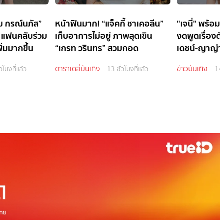
ม กรณ์นภัส”
หน้าฟินมาก! “แจ็คกี้ ชาเคอลีน”
"เจนี่" พร้อ
น แฟนคลับร่วม
เก็บอาการไม่อยู่ ภาพสุดเขิน
งดพูดเรื่อง
ิ่มมากขึ้น
“เกรท วรินทร” สวมกอด
เดชน์-ญาญ่า
อมเปิดใจรัก
ดาราเดลี่บันเทิง
ข่าวบันเทิง
วโมงที่แล้ว
13 ชั่วโมงที่แล้ว
14