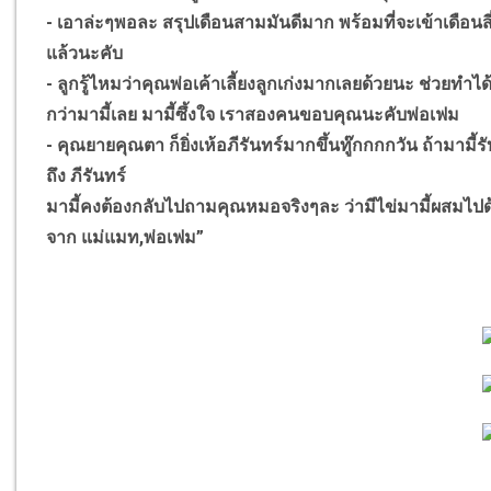
- เอาล่ะๆพอละ สรุปเดือนสามมันดีมาก พร้อมที่จะเข้าเดือนสี
แล้วนะคับ
- ลูกรู้ไหมว่าคุณพ่อเค้าเลี้ยงลูกเก่งมากเลยด้วยนะ ช่วยทำได
กว่ามามี้เลย มามี้ซึ้งใจ เราสองคนขอบคุณนะคับพ่อเฟม
- คุณยายคุณตา ก็ยิ่งเห้อภีรันทร์มากขึ้นทู๊กกกกวัน ถ้าม
ถึง ภีรันทร์
มามี้คงต้องกลับไปถามคุณหมอจริงๆละ ว่ามีไข่มามี้ผสมไปด้ว
จาก แม่แมท,พ่อเฟม”