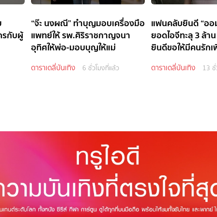
ย
“จ๊ะ นงผณี” ทำบุญมอบเครื่องมือ
แฟนคลับยินดี “ออ
รกับผู้
แพทย์ให้ รพ.ศิริราชกาญจนา
ยอดไอจีทะลุ 3 ล้า
อุทิศให้พ่อ-มอบบุญให้แม่
ยินดีขอให้มีคนรักเพ
ดาราเดลี่บันเทิง
ดาราเดลี่บันเทิง
6 ชั่วโมงที่แล้ว
13 ชั่