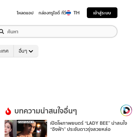
TH
เข้าสู่ระบบ
โหลดแอป
กล่องทรูไอดี ทีวี
ระเทศ
อื่นๆ
บทความน่าสนใจอื่นๆ
เปิดโผภาพยนตร์ “LADY BEE” น่าสนใจ
“อิงฟ้า” ประชันดาวรุ่งสวยหล่อ