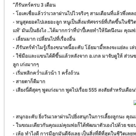
“ภีรันทร์ครบ 3 เดือน
- โอเคเชื่อแล้วว่าเวลาผ่านไปไวจริงๆ สามเดือนที่แล้วพึ่
- หนูสุดยอดไปเลยอะลูก หนูเป็นสิ่งมหัศจรรย์ที่เกิดขึ้นในชีว
แท้’ มันเป็นยังไง ..ได้มากกว่าที่ปาปี้เคยทำให้นิดนึงนะ คุณพ
- เลี่ยนมาก เปลี่ยนไปที่เรื่องอื่น
- ภีรันทร์ทำไมรู้เรื่องขนาดนี้อะคับ โอ้ยมามี้หลงจะแย่ละ เ
- ใช้มือและแขนได้ดีขึ้นแล้วหลังจาก อ.เกล มาจับดูให้ ส่วน
ลูก เก่งมากๆ
- เริ่มพลิกคว่ำแล้วน้า 1 ครั้งถ้วน
- สายตาก็ดีมาก
- เสียงนี่ดีสุดๆ พูดเก่งมาก พูดไปเรื่อย 555 สงสัยสำหรับเดือ
- สนุกอะคับ ยิ่งวันเวลาผ่านไปยิ่งสนุกในการเลี้ยงลูกนะ ค
- ในขณะเดียวกันคุณแม่คุณพ่อก็ได้พัฒนาตัวเองไปด้วย ขอบ
- เห้อ ทำไงดี การมีลูกมันดีจังเลย เป็นสิ่งที่ดีที่สุดในชีวิตเ