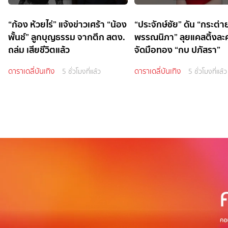
“ก้อง ห้วยไร่” แจ้งข่าวเศร้า “น้อง
“ประจักษ์ชัย” ดัน “กระต่า
พั้นช์” ลูกบุญธรรม จากตึก สตง.
พรรณนิภา” ลุยแคสติ้งละค
ถล่ม เสียชีวิตแล้ว
จัดมือทอง “กบ ปภัสรา”
ดาราเดลี่บันเทิง
ดาราเดลี่บันเทิง
5 ชั่วโมงที่แล้ว
5 ชั่วโมงที่แล้ว