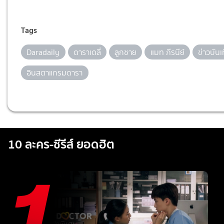
Tags
Daradaily
ดาราเดลี่
ลูกชาย
แมท ภีรนีย์
ข่าวบันเ
อินสตาแกรมดารา
10 ละคร-ซีรีส์ ยอดฮิต