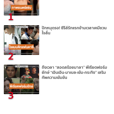
1
ปักหมุดรอ! ซีรีส์รักแรกข้ามเวลาเคมีชวน
ใจสั่น
2
ถึงเวลา “สอดสร้อยมาลา” พีเรียดฟอร์ม
ยักษ์ “เอินเอิน-มาเบล-เข้ม-กระทิง” เสริม
ทัพความเข้มข้น
3