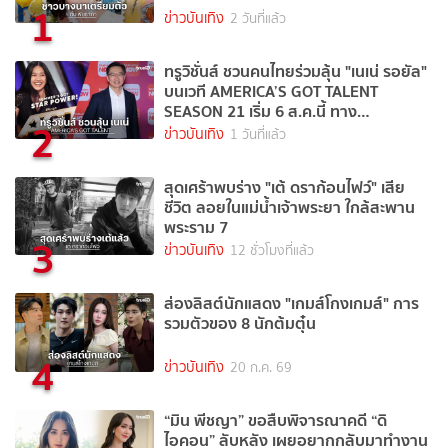
1
ข่าวบันเทิง
2 วันที่แล้ว
ทรูวิชั่นส์ ชวนคนไทยร่วมลุ้น "เนเน่ รอยัล"
บนเวที AMERICA’S GOT TALENT
SEASON 21 เริ่ม 6 ส.ค.นี้ ทาง
2
TrueVisions NOW
ข่าวบันเทิง
1 วันที่แล้ว
สุดเศร้าพบร่าง "เต้ ดราก้อนไฟว์" เสีย
ชีวิต ลอยในแม่น้ำเจ้าพระยา ใกล้สะพาน
พระราม 7
3
ข่าวบันเทิง
12 ชั่วโมงที่แล้ว
ส่องลิสต์นักแสดง "เกมส์โกงเกมส์" การ
รวมตัวของ 8 นักต้มตุ๋น
4
ข่าวบันเทิง
20 ก.ค. 69
“มิน พีชญา” ขอสืบพิจารณาคดี “ดิ
ไอคอน” ลับหลัง เผยอยากกลับมาทำงาน