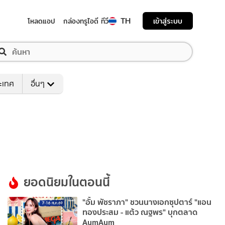
TH
เข้าสู่ระบบ
โหลดแอป
กล่องทรูไอดี ทีวี
ระเทศ
อื่นๆ
ยอดนิยมในตอนนี้
"อั้ม พัชราภา" ชวนนางเอกซุปตาร์ "แอน
ทองประสม - แต้ว ณฐพร" บุกตลาด
AumAum