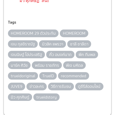
"มิว ศุภศิษฏ์" สินะ
Tags
HOMEROOM 29 ตัวประกัน
HOMEROOM
เจน กุลจิราณัฐ
มิวสิค แพรวา
ชาลี ชาลีดา
เจนนิษฐ์ โอ่ประเสริฐ
คิ้ว อนงค์นาถ
พีค ภีมพล
มาร์ค ศิวัช
พร้อม ราชภัทร
พีเจ มหิดล
trueidoriginal
TrueID
recommended
JUVE9
ข่าวละคร
วิธีการรับชม
ดูซีรีส์ออนไลน์
มิว ศุภศิษฏ์
trueidstory