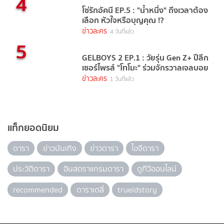
4
โซ่รักอัคนี EP.5 : "น้ำหนึ่ง" ถึงเวลาต้อง
เลือก หัวใจหรือบุญคุณ !?
ข่าวละคร
4 วันที่แล้ว
5
GELBOYS 2 EP.1 : วัยรุ่น Gen Z+ ปีลึก
เซอร์ไพรส์ "โทโมะ" ร่วมจักรวาลเจลบอย
ข่าวละคร
1 วันที่แล้ว
แท็กยอดนิยม
ดารา
ข่าวบันเทิง
ข่าวดารา
ไอจีดารา
ประวัติดารา
อินสตราแกรมดารา
ดูทีวีออนไลน์
recommended
ดาราเดลี่
trueidstory