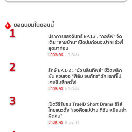
ยอดนิยมในตอนนี้
1
ปราการแสงจันทร์ EP.13 : "กอล์ฟ" จัด
เต็ม "สายป่าน" เปิดปมก่อนจะปากแจ๋วพี่
สุดมาก่อน
ข่าวละคร
1 วันที่แล้ว
2
รักษ์ EP.1-2 : "บัว นลินทิพย์" ชีวิตพลิก
ผัน หวนเจอ "ฟิล์ม ธนภัทร" รักแรกที่ไม่
เคยลืมอีกครั้ง!
ข่าวละคร
3 วันที่แล้ว
3
เปิดวิธีรับชม TrueID Short Drama ซีรีส์
ไทยแนวตั้ง "เธอคือแม่บ้าน ที่ฉันเหยียบย่ำ
ผิดคน"
ข่าวละคร
9 เม.ย. 69