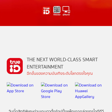
THE NEXT WORLD-CLASS SMART
ENTERTAINMENT
อีกขั้นของความบันเทิงระดับโลกตรงใจคุณ
วันนี้
ดู
สิทธิพิเศษ
อ่าน
เกม
ตาตั้ง
ช้อปปิ้ง
แพ็กเกจ
กล่องทรูไอดีทีวี