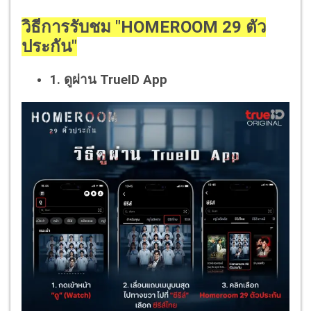
วิธีการรับชม "HOMEROOM 29 ตัว
ประกัน"
1. ดูผ่าน TrueID App