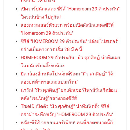
ประกัน" 28 มี.ค.นี้
เปิดวาร์ปนักแสดง ซีรีส์ "Homeroom 29 ตัวประกัน"
ใครเล่นบ้าง ไปดูกัน!
ส่องเทรลเลอร์ตัวแรก พร้อมเปิดผังนักแสดงซีรีส์
"Homeroom 29 ตัวประกัน"
ซีรีส์ "HOMEROOM 29 ตัวประกัน" ปล่อยโปสเตอร์
อย่างเป็นทางการ เริ่ม 28 มี.ค.นี้
HOMEROOM 29 ตัวประกัน : มิว ศุภศิษฏ์ นำทีมเผย
โฉมนักเรียนจึ้งยกห้อง
ปิดกล้องอีกหนึ่งโปรเจ็กต์รีเมก “มิว ศุภศิษฏ์” ได้
ลองบทท้าทายและแปลกใหม่
น่ารัก! "มิว ศุภศิษฏ์" ยกเค้กเซอร์ไพรส์วันเกิดย้อน
หลัง "เจนนิษฐ์"กลางกองซีรีส์
TrueID เปิดตัว "มิว ศุภศิษฏ์" นำทีมฟิตติ้ง ซีรีส์
ดราม่าระทึกขวัญ "HOMEROOM 29 ตัวประกัน"
หนัง-ซีรีส์ จ่อออนแอร์เพียบ! คนที่ฮอตขนาดนี้ก็