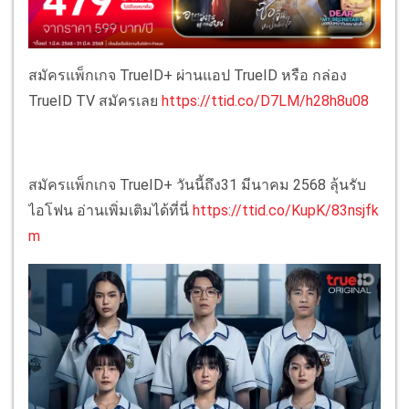
สมัครแพ็กเกจ TrueID+ ผ่านแอป TrueID หรือ กล่อง
TrueID TV สมัครเลย
https://ttid.co/D7LM/h28h8u08
สมัครแพ็กเกจ TrueID+ วันนี้ถึง31 มีนาคม 2568 ลุ้นรับ
ไอโฟน อ่านเพิ่มเติมได้ที่นี่
https://ttid.co/KupK/83nsjfk
m