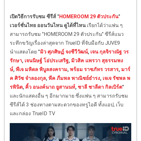
เปิดวิธีการรับชม ซีรีส์ "
HOMEROOM 29 ตัวประกัน
"
เวอร์ชั่นไทย ออนวันไหน ดูได้ที่ไหน
เรียกได้ว่าแฟน ๆ
สามารถรับชม "HOMEROOM 29 ตัวประกัน" ซีรีส์แนว
ระทึกขวัญเรื่องล่าสุดจาก TrueID ที่จับมือกับ JUVE9
นำแสดงโดย
"
มิว ศุภศิษฏ์ จงชีวีวัฒน์
,
เจน กุลจิราณัฐ วร
รักษา
,
เจนนิษฐ์ โอ่ประเสริฐ
,
มิวสิค แพรวา สุธรรมพง
ษ์
,
พีเจ มหิดล พิบูลสงคราม
,
พร้อม ราชภัทร วรสาร
,
มาร์
ค ศิวัช จำลองกุล
,
พีค ภีมพล พาณิชย์ธำรง
,
เจเจ รัชพล พ
รพินิต
,
คิ้ว อนงค์นาถ ยูสานนท์
,
ชาลี ชาลีดา กิลเบิร์ต
"
และนักแสดงอื่น ๆ อีกมากมาย ซึ่งแฟน ๆ สามารถรับชม
ซีรีส์ได้ 3 ช่องทางตามสะดวกของทรูไอดี ทั้งแอป, เว็บ
และกล่อง TrueID TV