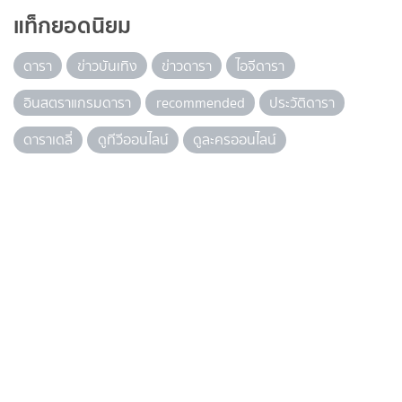
แท็กยอดนิยม
ดารา
ข่าวบันเทิง
ข่าวดารา
ไอจีดารา
อินสตราแกรมดารา
recommended
ประวัติดารา
ดาราเดลี่
ดูทีวีออนไลน์
ดูละครออนไลน์