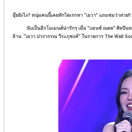
อุ๊ยยังไง? หนุ่มคนนี้เคยทักไดเรกหา “เอวา” แถมชมว่าสวย!!
นับเป็นอีกโมเมนต์น่ารักๆ เมื่อ “บอนซ์ ณดล” ศิลปินหนุ
ล้าน “เอวา ปวรวรรณ วีระภุชงค์” ในรายการ The Wall S