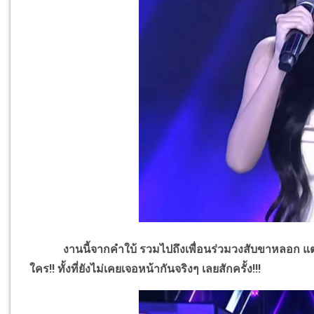
งานนี้จากคำใบ้ รวมไปถึงเพื่อนร่วมวงสับขาหลอก แต่ก็ดู
ใคร!! ทั้งที่ยังไม่เคยเจอหน้ากันจริงๆ เลยสักครั้ง!!!