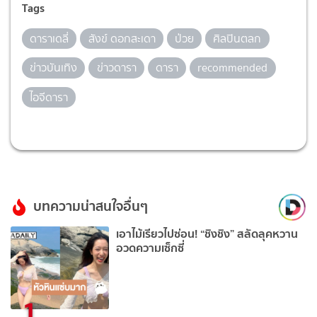
Tags
ดาราเดลี่
สังข์ ดอกสะเดา
ป่วย
ศิลปินตลก
ข่าวบันเทิง
ข่าวดารา
ดารา
recommended
ไอจีดารา
บทความน่าสนใจอื่นๆ
เอาไม้เรียวไปซ่อน! “ชิงชิง” สลัดลุคหวาน
อวดความเซ็กซี่
1