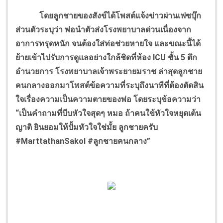
โดยลูกชายของสังข์ได้โพสต์แจ้งข่าวผ่านเฟซบุ๊ก
ส่วนตัวระบุว่า พ่อนำตัวส่งโรงพยาบาลด่วนเนื่องจาก
อาการทรุดหนัก จนต้องใส่ท่อช่วยหายใจ และขณะนี้ได้
ย้ายเข้าไปรับการดูแลอย่างใกล้ชิดที่ห้อง ICU ชั้น 5 ตึก
อำนวยการ โรงพยาบาลเจ้าพระยายมราช ล่าสุดลูกชาย
คนกลางออกมาโพสต์ข้อความที่ระบุถึงนาทีที่ต้องตัดสิน
ใจเรื่องความเป็นความตายของพ่อ โดยระบุข้อความว่า
“เป็นคำถามที่บีบหัวใจสุดๆ หมอ ถ้าคนใข้หัวใจหยุดเต้น
ญาติ ยินยอมให้ปั้มหัวใจใช่มั้ย ลูกชายครับ
#MarttathanSakol #ลูกชายคนกลาง”