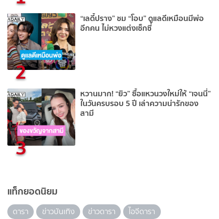
“เลดี้ปราง” ชม “โอบ” ดูแลดีเหมือนมีพ่อ
อีกคน ไม่หวงแต่งเซ็กซี่
2
หวานมาก! “ยิว” ซื้อแหวนวงใหม่ให้ “เจนนี่”
ในวันครบรอบ 5 ปี เล่าความน่ารักของ
สามี
3
แท็กยอดนิยม
ดารา
ข่าวบันเทิง
ข่าวดารา
ไอจีดารา