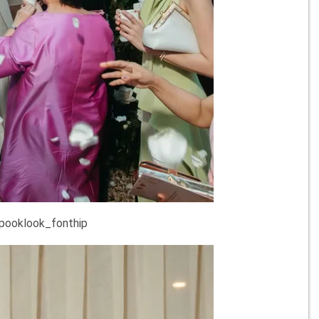
ooklook_fonthip