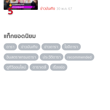
5
ข่าวบันเทิง
30 พ.ค. 67
แท็กยอดนิยม
ดารา
ข่าวบันเทิง
ข่าวดารา
ไอจีดารา
อินสตราแกรมดารา
ประวัติดารา
recommended
ดูทีวีออนไลน์
ดาราเดลี่
เรื่องย่อ