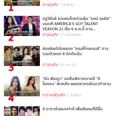
1
ข่าวบันเทิง
1 วันที่แล้ว
ทรูวิชั่นส์ ชวนคนไทยร่วมลุ้น "เนเน่ รอยัล"
บนเวที AMERICA’S GOT TALENT
SEASON 21 เริ่ม 6 ส.ค.นี้ ทาง
2
TrueVisions NOW
ข่าวบันเทิง
17 ชั่วโมงที่แล้ว
ส่องลิสต์นักแสดง "เกมส์โกงเกมส์" การ
รวมตัวของ 8 นักต้มตุ๋น
3
ข่าวบันเทิง
20 ก.ค. 69
“มิน พีชญา” ขอสืบพิจารณาคดี “ดิ
ไอคอน” ลับหลัง เผยอยากกลับมาทำงาน
4
ดาราเดลี่บันเทิง
2 วันที่แล้ว
9 ดาราต้นแบบทำดี เพื่อสังคมที่ดีขึ้น