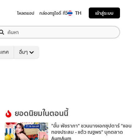
TH
เข้าสู่ระบบ
โหลดแอป
กล่องทรูไอดี ทีวี
ระเทศ
อื่นๆ
ยอดนิยมในตอนนี้
"อั้ม พัชราภา" ชวนนางเอกซุปตาร์ "แอน
ทองประสม - แต้ว ณฐพร" บุกตลาด
AumAum