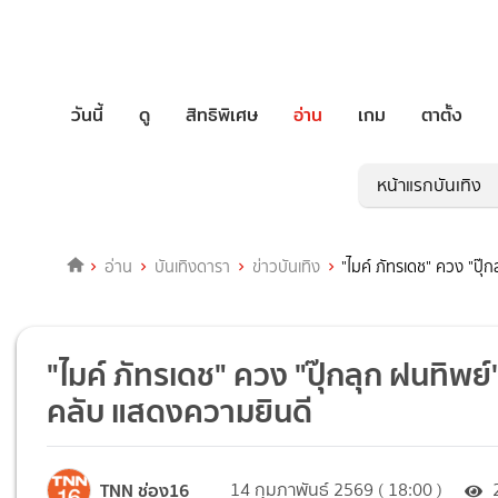
วันนี้
ดู
สิทธิพิเศษ
อ่าน
เกม
ตาตั้ง
หน้าแรกบันเทิง
อ่าน
บันเทิงดารา
ข่าวบันเทิง
"ไมค์ ภัทรเดช" ควง "ปุ๊
"ไมค์ ภัทรเดช" ควง "ปุ๊กลุก ฝนทิพย์
คลับ แสดงความยินดี
TNN ช่อง16
14 กุมภาพันธ์ 2569 ( 18:00 )