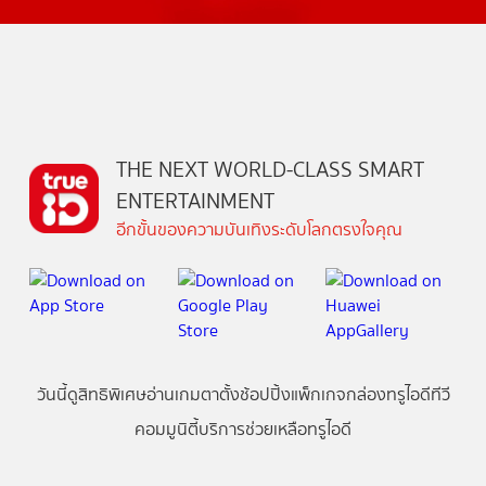
THE NEXT WORLD-CLASS SMART
ENTERTAINMENT
อีกขั้นของความบันเทิงระดับโลกตรงใจคุณ
วันนี้
ดู
สิทธิพิเศษ
อ่าน
เกม
ตาตั้ง
ช้อปปิ้ง
แพ็กเกจ
กล่องทรูไอดีทีวี
คอมมูนิตี้
บริการช่วยเหลือทรูไอดี