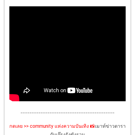
----------------------------------------------------
กดเลย >> community แห่งความบันเทิง
📸
เมาท์ข่าวดารา
กับเจ๊รุงรังขังรวม