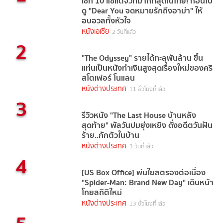
เช็ก 10 แซ่แต้จิ๋วที่มากที่สุดในไทย! ก่อนไป
ดู "Dear You จดหมายรักถึงอาม่า" ให้
อบอวลทั้งหัวใจ
หนังเอเชีย
2 วันที่แล้ว
2
"The Odyssey" รายได้ทะลุพันล้าน ขึ้น
แท่นเป็นหนังทำเงินสูงสุดเรื่องใหม่ของคริ
สโตเฟอร์ โนแลน
หนังต่างประเทศ
11 ชั่วโมงที่แล้ว
3
รีวิวหนัง "The Last House บ้านหลัง
สุดท้าย" พัลวันปมยุ่งเหยิง ดั่งอดีตวันฝัน
ร้าย..กักตัวในบ้าน
หนังต่างประเทศ
3 วันที่แล้ว
4
[US Box Office] พ่นใยสตรองต่อเนื่อง
"Spider-Man: Brand New Day" เดินหน้า
โกยสถิติใหม่
หนังต่างประเทศ
13 ชั่วโมงที่แล้ว