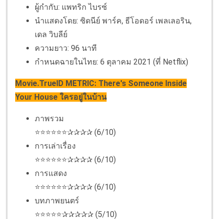
ผู้กำกับ: แพทริก ไบรซ์
นำแสดงโดย: ซิดนีย์ พาร์ค, ธีโอดอร์ เพลเลอริน,
เดล วิบลีย์
ความยาว: 96 นาที
กำหนดฉายในไทย: 6 ตุลาคม 2021 (ที่ Netflix)
Movie.TrueID METRIC: There's Someone Inside
Your House ใครอยู่ในบ้าน
ภาพรวม
⭐⭐⭐⭐⭐⭐✰✰✰✰ (6/10)
การเล่าเรื่อง
⭐⭐⭐⭐⭐⭐✰✰✰✰ (6/10)
การแสดง
⭐⭐⭐⭐⭐⭐✰✰✰✰ (6/10)
บทภาพยนตร์
⭐⭐⭐⭐⭐✰✰✰✰✰ (5/10)