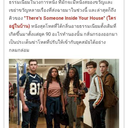
ธรรมเนียมในวงการหนัง ที่มักจะมีหนังสยองขวัญและ
เขย่าขวัญหลายเรื่องที่ส่งฉายมาในช่วงนี้ และล่าสุดก็ถึง
คิวของ
"There's Someone Inside Your House" (ใคร
อยู่ในบ้าน)
หนังสุดโหดที่ได้กลิ่นอายธรรมเนียมดั้งเดิมที่
เกิดขึ้นมาตั้งแต่ยุค 90 อะไรทำนองนั้น กลั่นกรองออกมา
เป็นประเด็นฆ่าโหดที่ปรับให้เข้ากับยุคสมัยได้อย่าง
กลมกล่อม