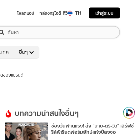
TH
เข้าสู่ระบบ
โหลดแอป
กล่องทรูไอดี ทีวี
ระเทศ
อื่นๆ
สุดของแบรนด์
บทความน่าสนใจอื่นๆ
ช่องวันฟาดแรง! ส่ง “นาย-ตรี-วิว” เสิร์ฟซี
รีส์พีเรียดฟอร์มยักษ์แห่งปีลงจอ