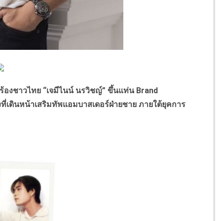
้องชาวไทย “เจมีไนน์ นรวิชญ์” ขึ้นแท่น Brand
่เดินหน้าเสริมทัพแอมบาสเดอร์ฝ่ายชาย ภายใต้ยุคการ