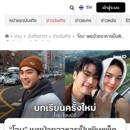
TH
เข้าสู่ระบบ
หน้าแรกบันเทิง
ข่าวบันเทิง
ข่าวละคร
ข่าวหนัง
รี
อ่าน
บันเทิงดารา
ข่าวบันเทิง
“โอบ” เผยป่วยอาหารเป็นพิษ
แพ็คคู่ “ปราง” เล่าที่มามือปราบแมลงสาบ
“โอบ” เผยป่วยอาหารเป็นพิษแพ็ค