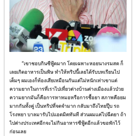
“เขาชอบกินซีฟู้ดมาก โดยเฉพาะหอยนางรมสด ก็
เลยเกิดอาหารเป็นพิษ ทำให้ทริปนี้เลยได้รับบทเรียนไป
เต็มๆ ผมเองก็ท้องเสียเหมือนกันแต่ไม่หนักเท่าเขาแต่
ความยากในการที่เราไปเที่ยวต่างบ้านต่างเมืองแล้วป่วย
ความยากมันก็คือการหาหมอหรือการชื้อยา สภาพคือยม
มากกันทั้งคู่ เป็นทริปที่จดจำมาก กลับมาถึงไทยปุ๊บ รถ
โรงพยา บาลมารับไปแอดมิตทันที ส่วนผมแค่ไปฉีดยา ถ้า
ไปต่างประเทศอีกจะไม่กินอาหารซีฟู้ดอีกแล้วขอพักไว้
ก่อนเลย