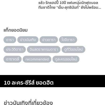
แล้ว รักแฮปปี้ 10ปี แฟนหนุ่มนักฟุตบอล
ทีมชาติไทย “เอ็ม-สุทธินันท์” ยังไม่พร้อม
แต่ง
แท็กยอดนิยม
ดารา
ข่าวบันเทิง
ข่าวดารา
ไอจีดารา
ประวัติดารา
อินสตราแกรมดารา
ดูทีวีออนไลน์
ดาราเดลี่
recommended
ดูละครออนไลน์
10 ละคร-ซีรีส์ ยอดฮิต
ข่าวบันเทิงที่เกี่ยวข้อง