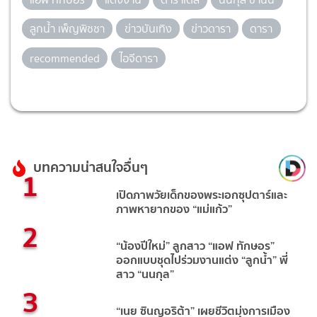
ลูกน้ำ เพ็ญพิชชา
ข่าวบันเทิง
ข่าวดารา
ดารา
recommended
ไอจีดารา
บทความน่าสนใจอื่นๆ
1
เปิดภาพวัยเด็กของพระเอกซุปตาร์และ
ภาพหายากของ “แม่แก้ว”
2
“น้องปีใหม่” ลูกสาว “แอฟ ทักษอร”
ออกแบบชุดไปร่วมงานแต่ง “ลูกน้ำ” พี่
สาว “นนกุล”
3
“เนย ซินญอริต้า” เผยชีวิตมุ่งการเมือง