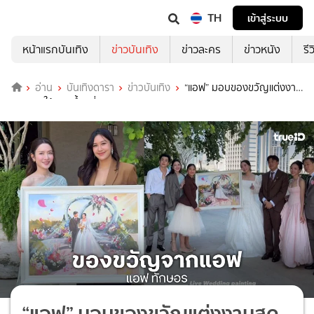
TH
เข้าสู่ระบบ
หน้าแรกบันเทิง
ข่าวบันเทิง
ข่าวละคร
ข่าวหนัง
รี
อ่าน
บันเทิงดารา
ข่าวบันเทิง
“แอฟ” มอบของขวัญแต่งงาน
สุดพิเศษให้ “ลูกน้ำ” พี่สาว “นนกุล”
“แอฟ” มอบของขวัญแต่งงานสุด