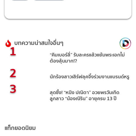
บทความน่าสนใจอื่นๆ
1
“คิมเบอร์ลี่” รับละครแล้วแย้มพระเอกไม่
ต้องลุ้นมาก!?
2
นักร้องสาวเสิร์ฟลุคจึ้งร่วมงานแบรนด์หรู
3
สุดซึ้ง! “หนิง ปณิตา” อวยพรวันเกิด
ลูกสาว “น้องณิริน” อายุครบ 13 ปี
แท็กยอดนิยม