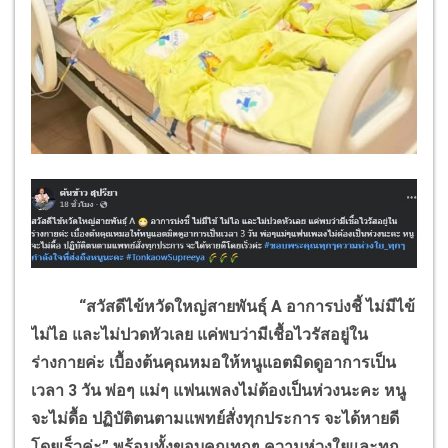
“สวัสดีไข้หวัดใหญ่สายพันธุ์ A อาการบ่งชี้ ไม่มีไข้
ไม่ไอ และไม่ปวดหัวเลย แค่พบว่ามีเชื้อไวรัสอยู่ใน
ร่างกายค่ะ เบื้องต้นคุณหมอให้หนูแอตมิดดูอาการเป็น
เวลา 3 วัน พ่อๆ แม่ๆ แฟนเพลงไม่ต้องเป็นห่วงนะคะ หนู
จะไม่ดื้อ ปฏิบัติตนตามแพทย์สั่งทุกประการ จะได้หายดี
โดยเร็วค่ะ” พร้อมทั้งขอบคุณทุกๆ ความห่วงใยและทุก