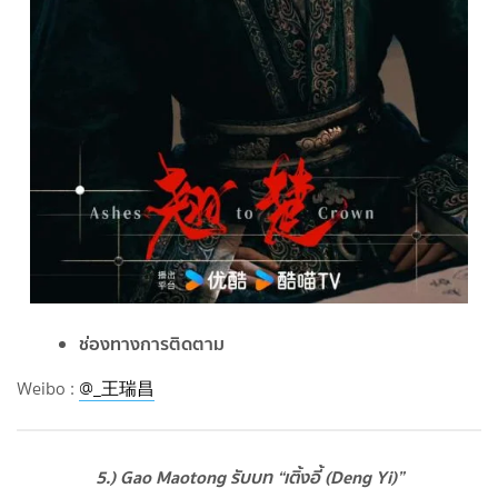
ช่องทางการติดตาม
Weibo :
@_王瑞昌
5.) Gao Maotong รับบท “เติ้งอี้ (Deng Yi)”