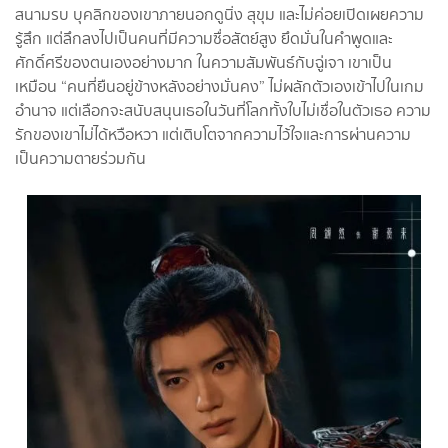
สนามรบ บุคลิกของเขาภายนอกดูนิ่ง สุขุม และไม่ค่อยเปิดเผยความ
รู้สึก แต่ลึกลงไปเป็นคนที่มีความซื่อสัตย์สูง ยึดมั่นในคำพูดและ
ศักดิ์ศรีของตนเองอย่างมาก ในความสัมพันธ์กับฉู่เจา เขาเป็น
เหมือน “คนที่ยืนอยู่ข้างหลังอย่างมั่นคง” ไม่ผลักตัวเองเข้าไปในเกม
อำนาจ แต่เลือกจะสนับสนุนเธอในวันที่โลกทั้งใบไม่เชื่อในตัวเธอ ความ
รักของเขาไม่ได้หวือหวา แต่เติบโตจากความไว้ใจและการผ่านความ
เป็นความตายร่วมกัน