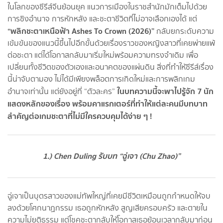
ในโลกของซีรีส์จีนย้อนยุค แนวการเมืองในราชสำนักมักเต็มไปด้วย
การชิงอำนาจ การหักหลัง และชะตาชีวิตที่ไม่อาจเลือกเองได้ แต่
“พลิกชะตาเหนือฟ้า Ashes To Crown (2026)”
กลับยกระดับความ
เข้มข้นของแนวนี้ขึ้นไปอีกขั้นด้วยเรื่องราวของหญิงสาวที่เคยพ่ายแพ้
ต่อชะตา แต่ได้โอกาสกลับมาเริ่มใหม่พร้อมความทรงจำเดิม เพื่อ
เปลี่ยนทั้งชีวิตของตัวเองและอนาคตของแผ่นดิน สิ่งที่ทำให้ซีรีส์เรื่อง
นี้น่าจับตามอง ไม่ได้มีเพียงพล็อตการเกิดใหม่และการพลิกเกม
ในบทความนี้จะพาไปรู้จัก 7 นัก
อำนาจเท่านั้น แต่ยังอยู่ที่ “ตัวละคร”
แสดงหลักของเรื่อง พร้อมคาแรกเตอร์ที่ทำให้แต่ละคนมีบทบาท
สำคัญต่อเกมชะตาที่ไม่มีใครควบคุมได้ง่าย ๆ !
1.) Chen Duling รับบท “ฉู่เจา (Chu Zhao)”
ฉู่เจาเป็นบุตรสาวของแม่ทัพใหญ่ที่เคยมีชีวิตเหมือนถูกกำหนดให้จบ
ลงด้วยโศกนาฏกรรม เธอถูกหักหลัง สูญเสียครอบครัว และตายใน
ความไม่ยุติธรรม แต่โชคชะตากลับให้โอกาสเธอย้อนเวลากลับมาก่อน