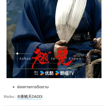
ช่องทางการติดตาม
Weibo :
@唐晓天DADDI