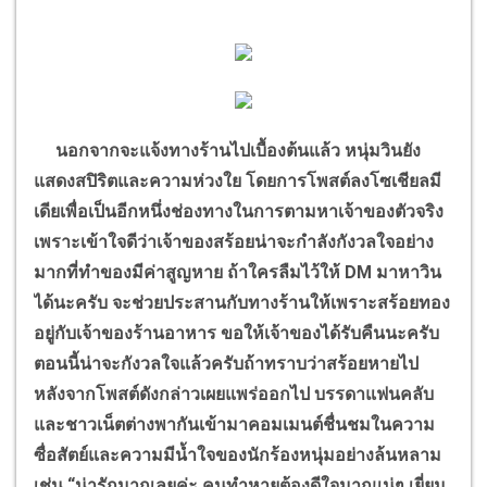
นอกจากจะแจ้งทางร้านไปเบื้องต้นแล้ว หนุ่มวินยัง
แสดงสปิริตและความห่วงใย โดยการโพสต์ลงโซเชียลมี
เดียเพื่อเป็นอีกหนึ่งช่องทางในการตามหาเจ้าของตัวจริง
เพราะเข้าใจดีว่าเจ้าของสร้อยน่าจะกำลังกังวลใจอย่าง
มากที่ทำของมีค่าสูญหาย ถ้าใครลืมไว้ให้
DM
มาหาวิน
ได้นะครับ จะช่วยประสานกับทางร้านให้เพราะสร้อยทอง
อยู่กับเจ้าของร้านอาหาร ขอให้เจ้าของได้รับคืนนะครับ
ตอนนี้น่าจะกังวลใจแล้วครับถ้าทราบว่าสร้อยหายไป
หลังจากโพสต์ดังกล่าวเผยแพร่ออกไป บรรดาแฟนคลับ
และชาวเน็ตต่างพากันเข้ามาคอมเมนต์ชื่นชมในความ
ซื่อสัตย์และความมีน้ำใจของนักร้องหนุ่มอย่างล้นหลาม
เช่น
“
น่ารักมากเลยค่ะ คนทำหายต้องดีใจมากแน่ๆ
,
เยี่ยม