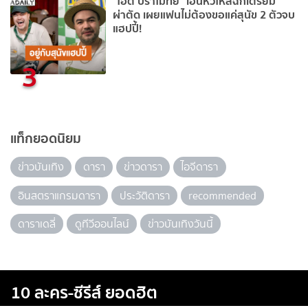
“โอ๊ต ปราโมทย์” เอ็นหัวไหล่ฉีกเตรียม
ผ่าตัด เผยแฟนไม่ต้องขอแค่สุนัข 2 ตัวจบ
แฮปปี้!
3
แท็กยอดนิยม
ข่าวบันเทิง
ดารา
ข่าวดารา
ไอจีดารา
อินสตราแกรมดารา
ประวัติดารา
recommended
ดาราเดลี่
ดูทีวีออนไลน์
ข่าวบันเทิงวันนี้
10 ละคร-ซีรีส์ ยอดฮิต