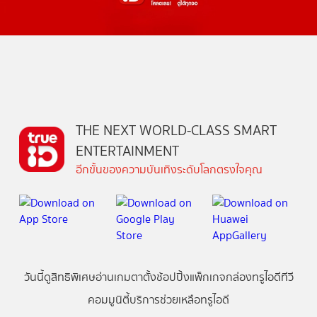
THE NEXT WORLD-CLASS SMART
ENTERTAINMENT
อีกขั้นของความบันเทิงระดับโลกตรงใจคุณ
วันนี้
ดู
สิทธิพิเศษ
อ่าน
เกม
ตาตั้ง
ช้อปปิ้ง
แพ็กเกจ
กล่องทรูไอดีทีวี
คอมมูนิตี้
บริการช่วยเหลือทรูไอดี