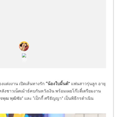
รื่องแต่งงาน เปิดเส้นทางรัก
“น้องใบมิ้นต์”
แฟนสาวรุ่นลูก อายุ
หลังชาวเน็ตเม้าธ์คบกันหวังเงิน พร้อมเผยโก๊ะตี๋เตรียมงาน
พุฒ พุฒิชัย” และ “เป็กกี้ ศรีธัญญา” เป็นพิธีกรดำเนิน