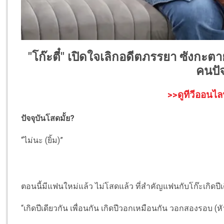
"โก๊ะตี๋" เปิดใจเลิกอดีตภรรยา ซังกะตาย
คนปัจ
>>ดูทีวีออนไล
ปัจจุบันโสดมั้ย?
“ไม่นะ (ยิ้ม)”
ตอนนี้มีแฟนใหม่แล้ว ไม่โสดแล้ว ที่สำคัญแฟนกับโก๊ะเกิดปีเ
“เกิดปีเดียวกัน เพื่อนกัน เกิดปีวอกเหมือนกัน วอกสองรอบ (ห