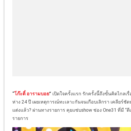
“
โก๊ะตี๋ อารามบอย
”
เปิดใจครั้งแรก รักครั้งนี้ถึงขั้นคิดไกลเ
ห่าง 24 ปี เผยเหตุการณ์ทะเลาะกันจนเกือบเลิกรา เคลียร์ชัด
แต่งแล้ว? ผ่านทางรายการ คุยแซ่บshow ช่อง One31 ที่มี “ดีเจ
รายการ