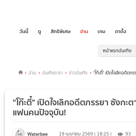
วันนี้
ดู
สิทธิพิเศษ
อ่าน
เกม
ตาตั้ง
หน้าแรกบันเทิง
อ่าน
บันเทิงดารา
ข่าวบันเทิง
"โก๊ะตี๋" เปิดใจเลิกอดีต
"โก๊ะตี๋" เปิดใจเลิกอดีตภรรยา ซังกะต
แฟนคนปัจจุบัน!
Waterbee
19 เมษายน 2569 ( 18:25 )
93