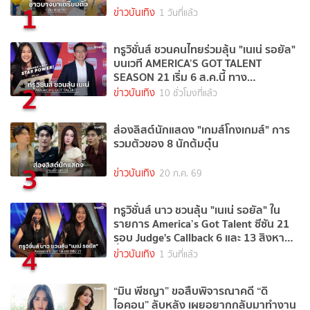
1
ข่าวบันเทิง
1 วันที่แล้ว
ทรูวิชั่นส์ ชวนคนไทยร่วมลุ้น "เนเน่ รอยัล"
บนเวที AMERICA’S GOT TALENT
SEASON 21 เริ่ม 6 ส.ค.นี้ ทาง
2
TrueVisions NOW
ข่าวบันเทิง
10 ชั่วโมงที่แล้ว
ส่องลิสต์นักแสดง "เกมส์โกงเกมส์" การ
รวมตัวของ 8 นักต้มตุ๋น
3
ข่าวบันเทิง
20 ก.ค. 69
ทรูวิชั่นส์ นาว ชวนลุ้น "เนเน่ รอยัล" ใน
รายการ America’s Got Talent ซีซัน 21
รอบ Judge's Callback 6 และ 13 สิงหาคม
4
นี้
ข่าวบันเทิง
1 วันที่แล้ว
“มิน พีชญา” ขอสืบพิจารณาคดี “ดิ
ไอคอน” ลับหลัง เผยอยากกลับมาทำงาน