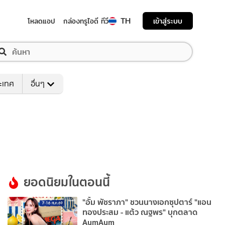
TH
เข้าสู่ระบบ
โหลดแอป
กล่องทรูไอดี ทีวี
ระเทศ
อื่นๆ
ยอดนิยมในตอนนี้
"อั้ม พัชราภา" ชวนนางเอกซุปตาร์ "แอน
ทองประสม - แต้ว ณฐพร" บุกตลาด
AumAum