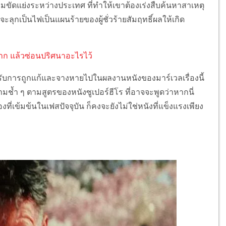
ขัดแย่งระหว่างประเทศ ที่ทำให้เขาต้องเร่งสืบค้นหาสาเหตุ
บจะลุกเป็นไฟเป็นแผนร้ายของผู้ชั่วร้ายสัมฤทธิ์ผลให้เกิด
ฉาก แล้วซ่อนปริศนาอะไรไว้
้รับการถูกแก้และจางหายไปในผลงานหนังของมาร์เวลเรื่องนี้
มช้ำ ๆ ตามสูตรของหนังซูเปอร์ฮีโร ที่อาจจะพูดว่าหากนี่
องที่เข้มข้นในเฟสปัจจุบัน ก็คงจะยังไม่ใช่หนังที่แข็งแรงเพียง