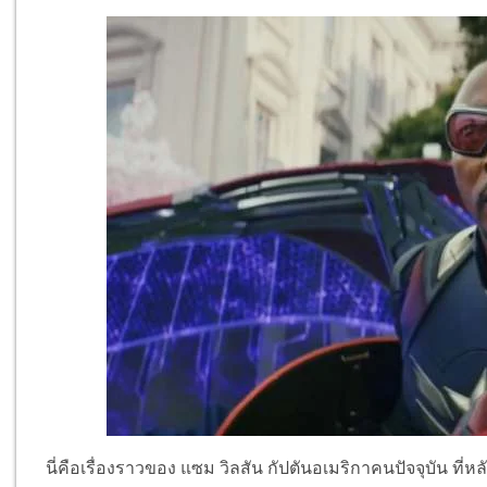
นี่คือเรื่องราวของ แซม วิลสัน กัปตันอเมริกาคนปัจจุบัน ที