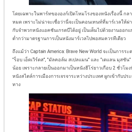
โดยเฉพาะในพาร์ทขององก์เปิดโหมโรงของหนังเรื่องนี้ กลายเ
หมด เพราะไม่น่าจะเชื่อว่านี่จะเป็นคอนเทนท์ที่มาร์เวลให้ผ่าน
กับจำพวกหนังแอคชันเกรดบีได้อยู่ เป็นเต็มไปด้วยงานออกแบ
ต่ำกว่ามาตรฐานการเป็นหนังมาร์เวลไปพอสมควรทีเดียว
ถึงแม้ว่า Captain America: Brave New World จะเป็นการระด
"ร็อบ เอ็ดเวิร์ดส", "มัลคอล์ม สเปลแมน" และ "เดแลน มุสซัน"
น้อย เพราะกลายเป็นออกมาเป็นหนังฮีโร่ยาวเกือบ 2 ชั่วโมงที
หนังสไตล์การเมืองการเจรจาระหว่างประเทศ ผูกเข้ากับประเด็
ทาง