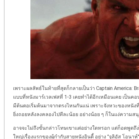
เพราะผลลัพธ์ในท้ายที่สุดก็กลายเป็นว่า Captain America: 
แบบที่หนังมาร์เวลเฟสที่ 1-3 เคยทำได้อีกเหมือนเคย เป็นคอน
มีต้นตอเริ่มต้นมาจากตรงไหนกันแน่ เพราะจังหวะของหนังที่
ยิ่งถอยหลังลงคลองไปทีละน้อย อย่างน้อย ๆ ก็ในแง่ความสนุก
อาจจะไม่ถึงขั้นกล่าวโทษเขาแต่อย่างใดหรอก แต่ก็อดพูดถึง
ใหญ่เรื่องแรกของผู้กำกับสายหนังอินดี้ อย่าง "จูลิอัส โอนาห์