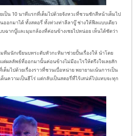
ป็น 10 นาทีแรกที่เต็มไปด้วยจังหวะที่ชวนชักสีหน้าเต็มไป
ออกมาได้ ทั้งสตอรี่ ทั้งท่วงท่าลีลาบู๊ ช่างให้ฟีลแบบเดียว
บฉากบู๊และมุมกล้องที่ค่อนข้างเชยไปหน่อย เห็นได้ชัดว่า
มทีมนักเขียนบทระดับหัวกะทิมาช่วยปั้นเรื่องให้ นำโดย
 แต่ผลลัพธ์ที่ออกมานั้นค่อนข้างไม่มีอะไรให้ตรึงใจเลยสัก
่เต็มไปด้วยเรื่องราวที่ชวนเบื่อหน่าย พยายามเน้นการเป็น
นความเป็นฮีโร่ แต่กลับเป็นสตอรี่ที่ไร้เสน่ห์ไปแทบจะทุก