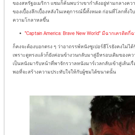
ของสหรัฐอเมริกา แซมก็ค้นพบว่าเขากำลังอยู่ท่ามกลางความ
ของเบื้องลึกเบื้องหลังในเหตุการณ์นี้ทั้งหมด ก่อนที่โลกทั้งใ
ความโกลาหลขึ้น
"Captain America: Brave New World" มีฉากเครดิตกี่
ก็คงจะต้องบอกตรง ๆ ว่าอาถรรพ์หนังซูเปอร์ฮีโรยังคงไม่ได
เพราะดูทรงแล้วก็ยังค่อนข้างวนกลับมาสู่อีหรอบเดิมของควา
เป็นหนังมารับหน้าที่พาจักรวาลหนังมาร์เวลกลับเข้าสู่เส้นเรื่
พอที่จะสร้างความประทับใจให้กับผู้ชมได้ขนาดนั้น