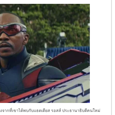
่หลังจากที่เขาได้พบกับแธดเดียส รอสส์ ประธานาธิบดีคนใหม่