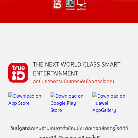
THE NEXT WORLD-CLASS SMART
ENTERTAINMENT
อีกขั้นของความบันเทิงระดับโลกตรงใจคุณ
วันนี้
ดู
สิทธิพิเศษ
อ่าน
เกม
ตาตั้ง
ช้อปปิ้ง
แพ็กเกจ
กล่องทรูไอดีทีวี