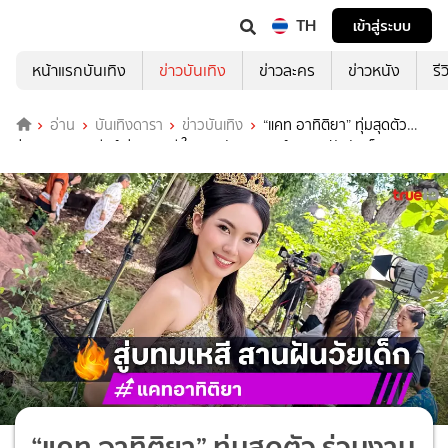
TH
เข้าสู่ระบบ
หน้าแรกบันเทิง
ข่าวบันเทิง
ข่าวละคร
ข่าวหนัง
รี
อ่าน
บันเทิงดารา
ข่าวบันเทิง
“แคท อาทิติยา” ทุ่มสุดตัว
ร่วมงาน สามเศียร์ สู่บทมเหสี ในละครจักร ๆ วงศ์ ๆ สานฝันวัยเด็ก
“แคท อาทิติยา” ทุ่มสุดตัว ร่วมงาน