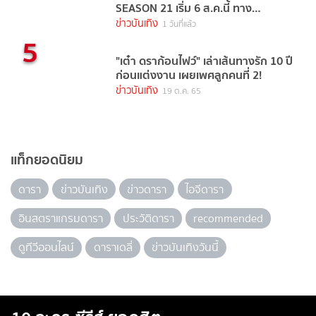
SEASON 21 เริ่ม 6 ส.ค.นี้ ทาง
TrueVisions NOW
ข่าวบันเทิง
1 วันที่แล้ว
5
"เต๋า ดราก้อนไฟว์" เล่าเส้นทางรัก 10 ปี
ก่อนแต่งงาน เผยเพศลูกคนที่ 2!
ข่าวบันเทิง
19 ต.ค. 65
แท็กยอดนิยม
ดารา
ข่าวบันเทิง
ข่าวดารา
ไอจีดารา
อินสตราแกรมดารา
ประวัติดารา
recommended
ดูทีวีออนไลน์
ดาราเดลี่
ข่าวบันเทิงวันนี้