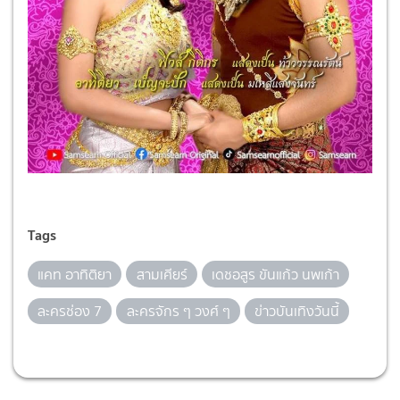
Tags
แคท อาทิติยา
สามเศียร์
เดชอสูร ขันแก้ว นพเก้า
ละครช่อง 7
ละครจักร ๆ วงศ์ ๆ
ข่าวบันเทิงวันนี้