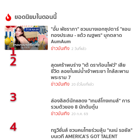
ยอดนิยมในตอนนี้
"อั้ม พัชราภา" ชวนนางเอกซุปตาร์ "แอน
ทองประสม - แต้ว ณฐพร" บุกตลาด
AumAum
1
ข่าวบันเทิง
2 วันที่แล้ว
2
สุดเศร้าพบร่าง "เต้ ดราก้อนไฟว์" เสีย
ชีวิต ลอยในแม่น้ำเจ้าพระยา ใกล้สะพาน
พระราม 7
ข่าวบันเทิง
20 ชั่วโมงที่แล้ว
3
ส่องลิสต์นักแสดง "เกมส์โกงเกมส์" การ
รวมตัวของ 8 นักต้มตุ๋น
ข่าวบันเทิง
20 ก.ค. 69
4
ทรูวิชั่นส์ ชวนคนไทยร่วมลุ้น "เนเน่ รอยัล"
บนเวที AMERICA’S GOT TALENT