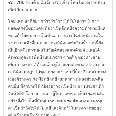
ช่อง 7HD ร่วมด้วยทีมนักแสดงเลือดใหม่ไฟแรงจากสาม
เศียร์อีกมากมาย
โดยแคท อาทิติยา กล่าวว่า “การได้รับโอกาสในการ
แสดงครั้งนี้ของแคท ถือว่าเป็นอีกหนึ่งความท้าทายที่แค
ทเองตั้งใจทำอย่างเต็มที่ นอกจากจะเป็นอีกหนึ่งงานใน
วงการบันเทิงที่แคท อยากจะได้ลองทำสักครั้ง งานนี้ยัง
เป็นอีกหนึ่งความฝันในวัยเด็กของแคทด้วยค่ะ เคยได้
ติดตามดูละครพื้นบ้านแนวจักร ๆ วงศ์ ๆ ของทางสาม
เศียร์ ทางช่อง 7 ตั้งแต่เล็ก ดูไปก็แอบคิดตามไปด้วยว่าถ้า
เราได้สวมชฎา ใส่ชุดไทยสวย ๆ แบบนี้ก็คงดี แถมในบาง
เรื่องตัวละครเก่ง มีอิทธิฤทธิ์ เสกคาถา มีพลังช่วยเหลือ
คนอื่น ที่ลำบากได้ ก็ยิ่งอยากจะเป็นบ้าง ตามประสาเด็ก
วันนี้ได้รับโอกาสจากทางผู้ใหญ่ แคท เองก็พร้อมทำมัน
อย่างตั้งใจ เต็มที่กับทุกบทบาทค่ะ ขอฝากแฟนละครทุก
คนเป็นกำลังใจให้ “มเหสีแสงจันทร์“ ในละคร เดชอสูร
ขันแก้ว นพเก้า กันด้วยนะคะ”