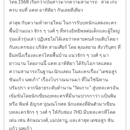
ไทย 2568 เรียกว่าเป็นสาวมากความสามารถ สวย เก่ง
ครบ จบที่ แคท อาทิติยา กันเลยทีเดียว
ล่าสุด กับความท้าทายใหม่ ในการรับบทนักแสดงละคร
พื้นบ้านแนว จักร ๆ วงศ์ ๆ ที่ทรงอิทธิพลต่อเด็กและผู้ใหญ่
รุ่นแล้วรุ่นเล่า ปฏิเสธไม่ได้เลยว่าหลายคนล้วนเติบโตมา
กับละครของ บริษัท สามเศียร์ โดย คุณสยาม สังวริบุตร ที่
ยืนหนึ่งเรื่องละครไทยพื้นบ้าน แนวจักร ๆ วงศ์ ๆ มา
ยาวนาน โดยงานนี้ แคท อาทิติยา ได้รับโอกาสแสดง
ความสามารถในฐานะนักแสดง ในละครเรื่อง “เดชอสูร
ขันแก้ว นพเก้า” เรื่องโบราณนานมา ที่ไม่ใช่นิทาน
ปรัมปรา จากนิยายระดับตำนาน “วัดเกาะ” สู่บทละครอัน
เข้มข้นโดยนักเขียนบทละครที่มีนามปากกาว่า แป้นพิม
หรือ พิมพ์ อัญรส ปุณณโกศล นักแสดงที่ผันตัวมาเขียน
บทละครจักร ๆ วงศ์ ๆ ให้กับช่อง 7HD มีบทละครที่โดด
เด่น เช่น ลักษณวงศ์, แม่ปลาบู่, และล่าสุด เดชอสูร ขัน
แก้ว นพเก้า