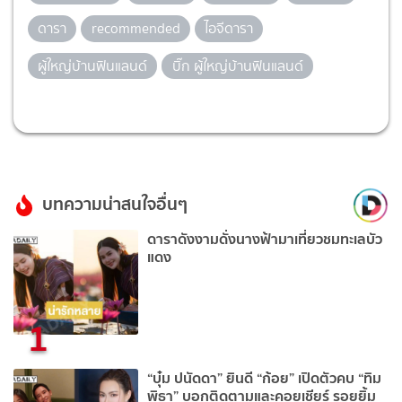
ดารา
recommended
ไอจีดารา
ผู้ใหญ่บ้านฟินแลนด์
บิ๊ก ผู้ใหญ่บ้านฟินแลนด์
บทความน่าสนใจอื่นๆ
ดาราดังงามดั่งนางฟ้ามาเที่ยวชมทะเลบัว
แดง
1
“บุ๋ม ปนัดดา” ยินดี “ก้อย” เปิดตัวคบ “ทิม
พิธา” บอกติดตามและคอยเชียร์ รอยยิ้ม