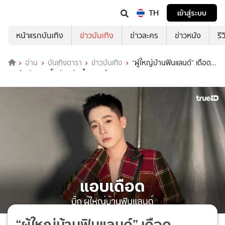
TH
เข้าสู่ระบบ
หน้าแรกบันเทิง
ข่าวบันเทิง
ข่าวละคร
ข่าวหนัง
รี
อ่าน
บันเทิงดารา
ข่าวบันเทิง
“ผู้ใหญ่บ้านฟินแลนด์” เดือด
“อาร์ต ทัตเทพ”โผล่ซบค่ายไหทองคำ
“ผู้ใหญ่บ้านฟินแลนด์” เดือด