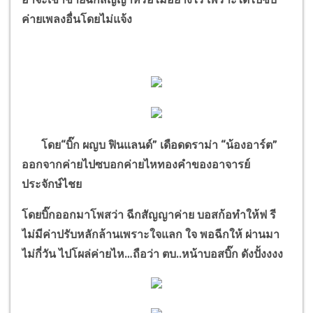
ค่ายเพลงอื่นโดยไม่แจ้ง
โดย
“
บิ๊ก ผญบ ฟินแลนด์
”
เดือดดราม่า
“
น้องอาร์ต
”
ออกจากค่ายไปซบอกค่ายไหทองคำของอาจารย์
ประจักษ์ไชย
โดยบิ๊กออกมาโพสว่า ฉีกสัญญาค่าย บอสก้อทำให้ฟ รี
ไม่มีค่าปรับหลักล้านเพราะใจแลก ใจ พอฉีกให้ ผ่านมา
ไม่กี่วัน ไปโผล่ค่ายไห
…
ถือว่า ตบ..หน้าบอสบิ๊ก ดังปั้งงงง