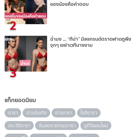
ของน้องคือคำตอบ
2
ฉ่ำมง ... “ทีน่า” มิสแกรนด์ตราดฟาดทูพีช
จุกๆ เขย่าเวทีนางงาม
3
แท็กยอดนิยม
ดารา
ข่าวบันเทิง
ข่าวดารา
ไอจีดารา
ประวัติดารา
อินสตราแกรมดารา
ดูทีวีออนไลน์