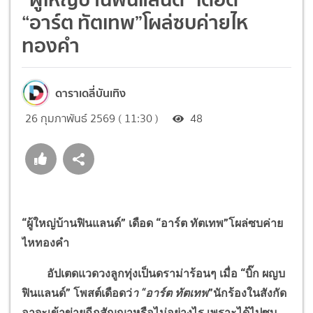
“อาร์ต ทัตเทพ”โผล่ซบค่ายไห
ทองคำ
ดาราเดลี่บันเทิง
26 กุมภาพันธ์ 2569 ( 11:30 )
48
“
ผู้ใหญ่บ้านฟินแลนด์
”
เดือด
“
อาร์ต ทัตเทพ
”
โผล่ซบค่าย
ไหทองคำ
อัปเตดแวดวงลูกทุ่งเป็นดราม่าร้อนๆ เมื่อ
“
บิ๊ก ผญบ
ฟินแลนด์
”
โพสต์เดือดว่
า
“
อาร์ต ทัตเทพ
”
นักร้องในสังกัด
อาจะเข้าข่ายฉีกสัญญาหรือไม่อย่างไร เพราะได้ไปซบ