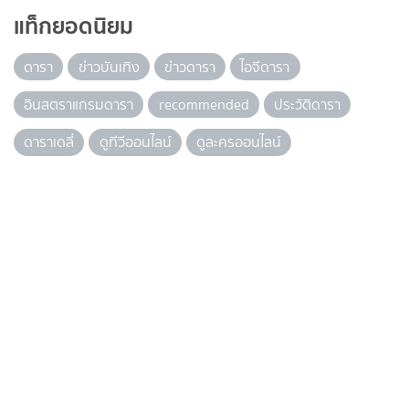
แท็กยอดนิยม
ดารา
ข่าวบันเทิง
ข่าวดารา
ไอจีดารา
อินสตราแกรมดารา
recommended
ประวัติดารา
ดาราเดลี่
ดูทีวีออนไลน์
ดูละครออนไลน์