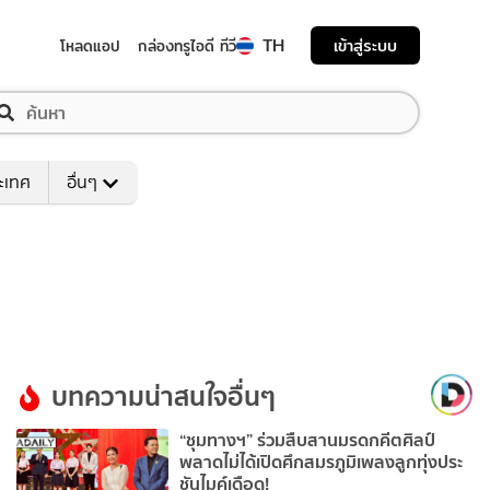
TH
เข้าสู่ระบบ
โหลดแอป
กล่องทรูไอดี ทีวี
ระเทศ
อื่นๆ
บทความน่าสนใจอื่นๆ
“ชุมทางฯ” ร่วมสืบสานมรดกคีตศิลป์
พลาดไม่ได้เปิดศึกสมรภูมิเพลงลูกทุ่งประ
ชันไมค์เดือด!