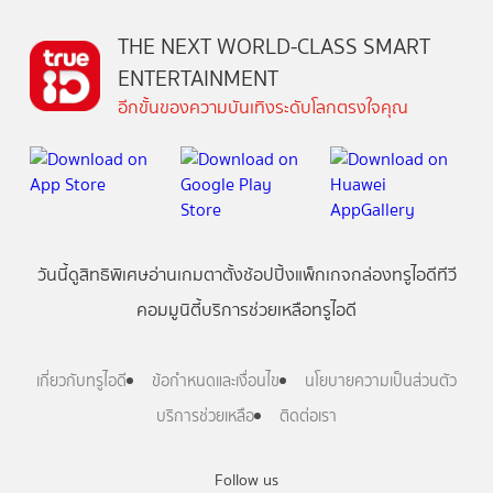
THE NEXT WORLD-CLASS SMART
ENTERTAINMENT
อีกขั้นของความบันเทิงระดับโลกตรงใจคุณ
วันนี้
ดู
สิทธิพิเศษ
อ่าน
เกม
ตาตั้ง
ช้อปปิ้ง
แพ็กเกจ
กล่องทรูไอดีทีวี
คอมมูนิตี้
บริการช่วยเหลือทรูไอดี
เกี่ยวกับทรูไอดี
ข้อกำหนดและเงื่อนไข
นโยบายความเป็นส่วนตัว
บริการช่วยเหลือ
ติดต่อเรา
Follow us