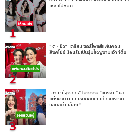
เหลวไปหมด
1
“เต - นิว” เตรียมเซอร์ไพรส์แฟนคอน
สิงคโปร์ น้อมรับเป็นรุ่นใหญ่งานเอ้าท์ติ้ง
2
“ดาว ณัฐภัสสร” ไม่กดดัน “แกงส้ม” ขอ
แต่งงาน ยิ้มคนชมคอนเทนต์สายหวาน
วอนอย่าบล็อก!!
3