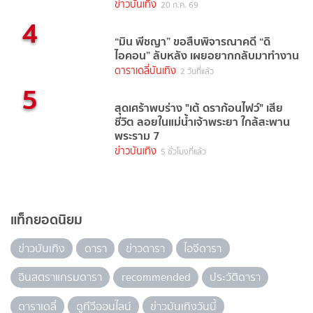
ข่าวบันเทิง
20 ก.ค. 69
4
“มิน พีชญา” ขอสืบพิจารณาคดี “ดิ
ไอคอน” ลับหลัง เผยอยากกลับมาทำงาน
ดาราเดลี่บันเทิง
2 วันที่แล้ว
5
สุดเศร้าพบร่าง "เต้ ดราก้อนไฟว์" เสีย
ชีวิต ลอยในแม่น้ำเจ้าพระยา ใกล้สะพาน
พระราม 7
ข่าวบันเทิง
5 ชั่วโมงที่แล้ว
แท็กยอดนิยม
ข่าวบันเทิง
ดารา
ข่าวดารา
ไอจีดารา
อินสตราแกรมดารา
recommended
ประวัติดารา
ดาราเดลี่
ดูทีวีออนไลน์
ข่าวบันเทิงวันนี้