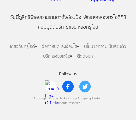
วันนี้
ดู
สิทธิพิเศษ
อ่าน
เกม
ตาตั้ง
ช้อปปิ้ง
แพ็กเกจ
กล่องทรูไอดีทีวี
คอมมูนิตี้
บริการช่วยเหลือทรูไอดี
เกี่ยวกับทรูไอดี
ข้อกำหนดและเงื่อนไข
นโยบายความเป็นส่วนตัว
บริการช่วยเหลือ
ติดต่อเรา
Follow us
Copyright © True Digital Group Company Limited.
All rights reserved