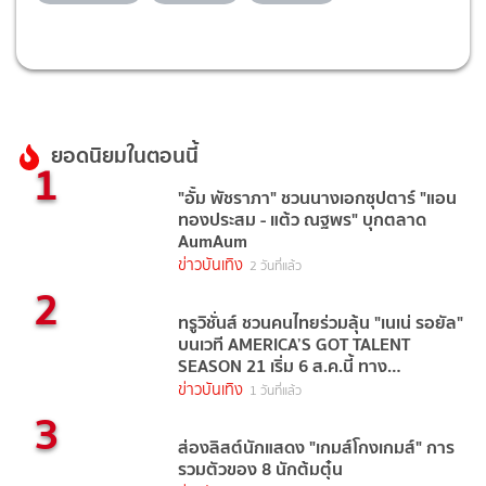
ยอดนิยมในตอนนี้
1
"อั้ม พัชราภา" ชวนนางเอกซุปตาร์ "แอน
ทองประสม - แต้ว ณฐพร" บุกตลาด
AumAum
ข่าวบันเทิง
2 วันที่แล้ว
2
ทรูวิชั่นส์ ชวนคนไทยร่วมลุ้น "เนเน่ รอยัล"
บนเวที AMERICA’S GOT TALENT
SEASON 21 เริ่ม 6 ส.ค.นี้ ทาง
TrueVisions NOW
ข่าวบันเทิง
1 วันที่แล้ว
3
ส่องลิสต์นักแสดง "เกมส์โกงเกมส์" การ
รวมตัวของ 8 นักต้มตุ๋น