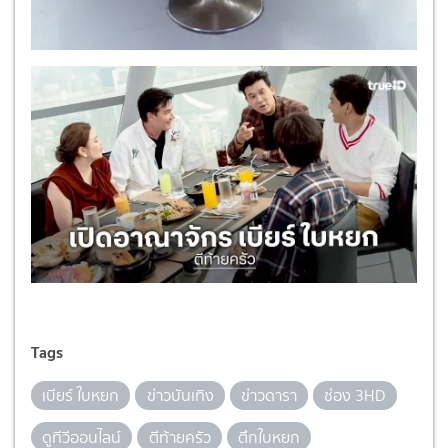
Tags
เบียร์ ใบหยก
ข่าวบันเทิง
ข่าวดารา
ช่อง 3HD
ดูทีวีออนไลน์
ตีท้ายครัว
ตึกใบหยก