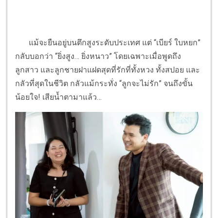
แม้จะยืนอยู่บนตึกสูงระดับประเทศ แต่ “เบียร์ ใบหยก”
กลับบอกว่า “ยิ่งสูง… ยิ่งหนาว” โดยเฉพาะเมื่อพูดถึง
ลูกสาว และลูกชายฝาแฝดสุดที่รักที่ทั้งหวง ทั้งสปอย และ
กลัวที่สุดในชีวิต กลัวแม้กระทั่ง “ลูกจะไม่รัก” จนถึงขั้น
น้อยใจ! เสียน้ำตามาแล้ว…