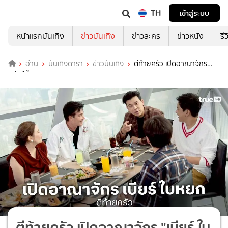
TH
เข้าสู่ระบบ
หน้าแรกบันเทิง
ข่าวบันเทิง
ข่าวละคร
ข่าวหนัง
รี
อ่าน
บันเทิงดารา
ข่าวบันเทิง
ตีท้ายครัว เปิดอาณาจักร
"เบียร์ ใบหยก" เซเลบสุดฮอต!
ตีท้ายครัว เปิดอาณาจักร "เบียร์ ใบ