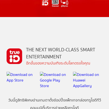
THE NEXT WORLD-CLASS SMART
ENTERTAINMENT
อีกขั้นของความบันเทิงระดับโลกตรงใจคุณ
วันนี้
ดู
สิทธิพิเศษ
อ่าน
เกม
ตาตั้ง
ช้อปปิ้ง
แพ็กเกจ
กล่องทรูไอดีทีวี
คอมมูนิตี้
บริการช่วยเหลือทรูไอดี