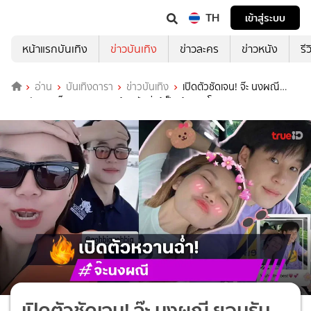
TH
เข้าสู่ระบบ
หน้าแรกบันเทิง
ข่าวบันเทิง
ข่าวละคร
ข่าวหนัง
รี
อ่าน
บันเทิงดารา
ข่าวบันเทิง
เปิดตัวชัดเจน! จ๊ะ นงผณี
ยอมรับคุย บิ๊ก อชิรพล มาแล้ว1ปี เพิ่งรู้เป็นเจ้าของโรงงาน
เปิดตัวชัดเจน! จ๊ะ นงผณี ยอมรับ