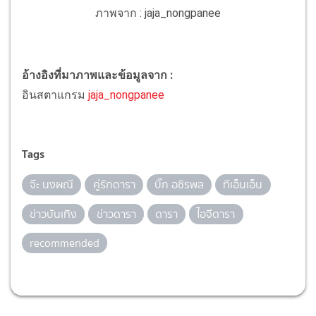
ภาพจาก : jaja_nongpanee
อ้างอิงที่มาภาพและข้อมูลจาก :
อินสตาแกรม
jaja_nongpanee
Tags
จ๊ะ นงผณี
คู่รักดารา
บิ๊ก อชิรพล
ทีเอ็นเอ็น
ข่าวบันเทิง
ข่าวดารา
ดารา
ไอจีดารา
recommended