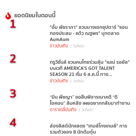
ยอดนิยมในตอนนี้
1
"อั้ม พัชราภา" ชวนนางเอกซุปตาร์ "แอน
ทองประสม - แต้ว ณฐพร" บุกตลาด
AumAum
ข่าวบันเทิง
2 วันที่แล้ว
2
ทรูวิชั่นส์ ชวนคนไทยร่วมลุ้น "เนเน่ รอยัล"
บนเวที AMERICA’S GOT TALENT
SEASON 21 เริ่ม 6 ส.ค.นี้ ทาง
TrueVisions NOW
ข่าวบันเทิง
1 วันที่แล้ว
3
“มิน พีชญา” ขอสืบพิจารณาคดี “ดิ
ไอคอน” ลับหลัง เผยอยากกลับมาทำงาน
ดาราเดลี่บันเทิง
2 วันที่แล้ว
4
ส่องลิสต์นักแสดง "เกมส์โกงเกมส์" การ
รวมตัวของ 8 นักต้มตุ๋น