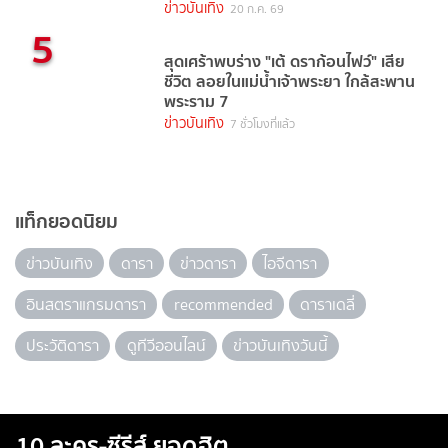
ข่าวบันเทิง
20 ก.ค. 69
5
สุดเศร้าพบร่าง "เต้ ดราก้อนไฟว์" เสีย
ชีวิต ลอยในแม่น้ำเจ้าพระยา ใกล้สะพาน
พระราม 7
ข่าวบันเทิง
7 ชั่วโมงที่แล้ว
แท็กยอดนิยม
ข่าวบันเทิง
ดารา
ข่าวดารา
ไอจีดารา
อินสตราแกรมดารา
recommended
ดาราเดลี่
ประวัติดารา
ดูทีวีออนไลน์
ข่าวบันเทิงวันนี้
10 ละคร-ซีรีส์ ยอดฮิต