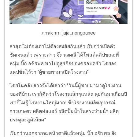
ภาพจาก : jaja_nongpanee
ล่าสุด ไม่ต้องเดาไม่ต้องสงสัยกันแล้ว เรียกว่าเปิดตัว
ชัดเจนแล้ว เพราะสาว จ๊ะ นงผณี ได้โพสต์คลิปขณะที่
หนุ่ม บิ๊ก อชิรพล พาไปดูธุรกิจของครอบครัว โดยลง
แคปชั่นไว้ว่า "ผู้ชายพามาเปิดโรงงาน"
โดยในคลิปสาวจ๊ะได้เล่าว่า "วันนี้ผู้ชายมามาดูโรงงาน
ของที่บ้าน เราก้คิดว่าโรงงานเล็กๆแหล่ะ คุยกันมาเกือบปี
เราก็ไม่รู้ โรงงานใหญ่มาก! ซึ่งโรงงานผลิตอุปกรณ์
การเกษตร ผลิตท่อแอร์ ผลิตปั๊มน้ำในสระว่ายน้ำ ผลิต
ประตูอะลูมิเนียม"
เรียกว่านอกจากจะหน้าตาดีแล้วหนุ่ม บิ๊ก อชิรพล ยัง