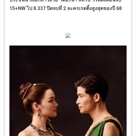
15+NW ไป 8.337 ปิดจบที่ 2 ละครเรตติ้งสูงสุดของปี 68