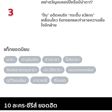
เขย่าขวัญจบแฮปปี้หรือมีน้ำตา!?
3
“ปั่น” อดีตคนรัก “กระติ๊บ ชวัลกร”
เคลื่อนไหว รับทรยศและทำลายความเชื่อ
ใจอีกฝ่าย
แท็กยอดนิยม
ดารา
ข่าวบันเทิง
ข่าวดารา
ไอจีดารา
อินสตราแกรมดารา
ประวัติดารา
recommended
ดูทีวีออนไลน์
ดาราเดลี่
เรื่องย่อ
10 ละคร-ซีรีส์ ยอดฮิต