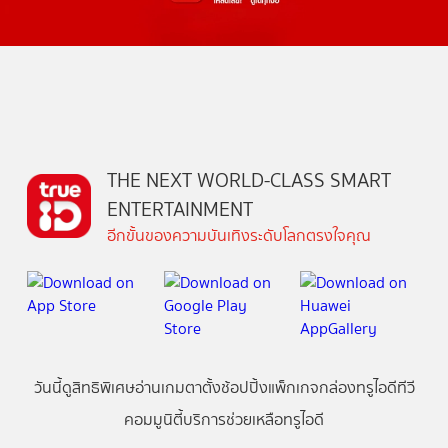
THE NEXT WORLD-CLASS SMART
ENTERTAINMENT
อีกขั้นของความบันเทิงระดับโลกตรงใจคุณ
วันนี้
ดู
สิทธิพิเศษ
อ่าน
เกม
ตาตั้ง
ช้อปปิ้ง
แพ็กเกจ
กล่องทรูไอดีทีวี
คอมมูนิตี้
บริการช่วยเหลือทรูไอดี