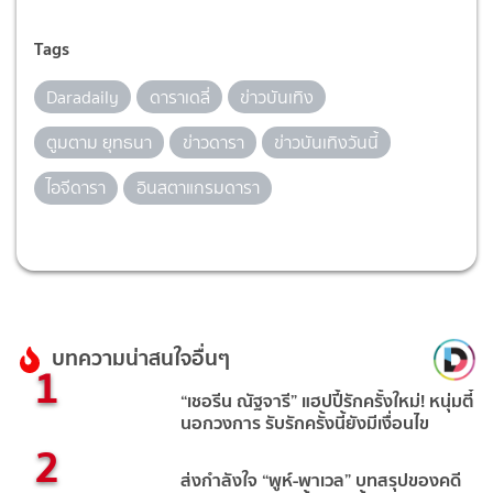
Tags
Daradaily
ดาราเดลี่
ข่าวบันเทิง
ตูมตาม ยุทธนา
ข่าวดารา
ข่าวบันเทิงวันนี้
ไอจีดารา
อินสตาแกรมดารา
บทความน่าสนใจอื่นๆ
1
“เชอรีน ณัฐจารี” แฮปปี้รักครั้งใหม่! หนุ่มตี๋
นอกวงการ รับรักครั้งนี้ยังมีเงื่อนไข
2
ส่งกำลังใจ “พูห์-พาเวล” บทสรุปของคดี