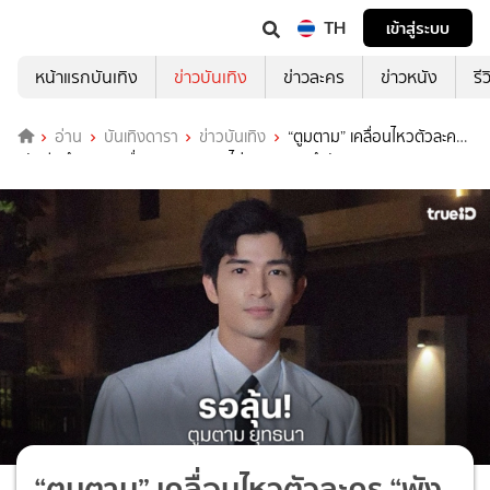
TH
เข้าสู่ระบบ
หน้าแรกบันเทิง
ข่าวบันเทิง
ข่าวละคร
ข่าวหนัง
รี
อ่าน
บันเทิงดารา
ข่าวบันเทิง
“ตูมตาม” เคลื่อนไหวตัวละคร
“พังคี” ทำเอาแตกตื่น “ผาแดง นางไอ่” ภาคสองกำลังจะมา!
“ตูมตาม” เคลื่อนไหวตัวละคร “พัง