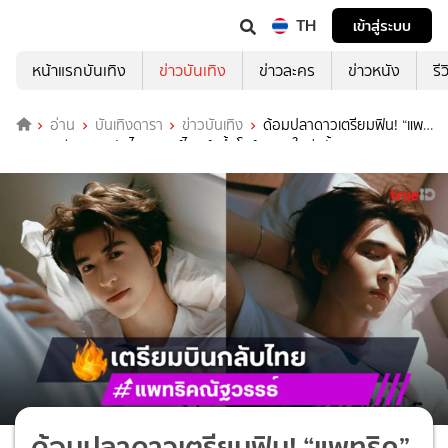
TH
เข้าสู่ระบบ
หน้าแรกบันเทิง
ข่าวบันเทิง
ข่าวละคร
ข่าวหนัง
รี
อ่าน
บันเทิงดารา
ข่าวบันเทิง
ด้อมปลาดาวเตรียมฟิน! “แพ
ทริค” เตรียมบินกลับไทย เซอร์ไพรส์! ขึ้นโชว์ซิงเกิลใหม่ครั้งแรก!
ด้อมปลาดาวเตรียมฟิน! “แพทริค”