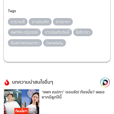
Tags
ดาราเดลี่
ข่าวบันเทิง
ข่าวดารา
แพทริค ณัฐวรรธ์
ข่าวบันเทิงวันนี้
ไอจีดารา
อินสตาแกรมดารา
Daradaily
บทความน่าสนใจอื่นๆ
“แพท ณปภา” ตอบชัด! ท้องมั้ย? เผยอ
ยากมีลูกปีนี้