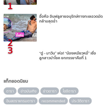
1
อื้อหือ อินฟลูสายอนุรักษ์ทางทะเลอวดมัด
กล้ามสุดฉ่ำ
2
3
“ตู่ - มาวิน” เห่อ! “น้องเหมียวหมี่” เชื่อ
ลูกสาวนำโชค ยกภรรยาคือที่ 1
แท็กยอดนิยม
ดารา
ข่าวบันเทิง
ข่าวดารา
ไอจีดารา
อินสตราแกรมดารา
recommended
ประวัติดารา