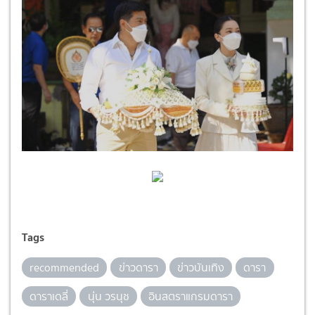
Tags
recommended
ข่าวดารา
ข่าวบันเทิง
ดารา
ดาราเดลี่
นุ่น วรนุช
อินสตราแกรมดารา