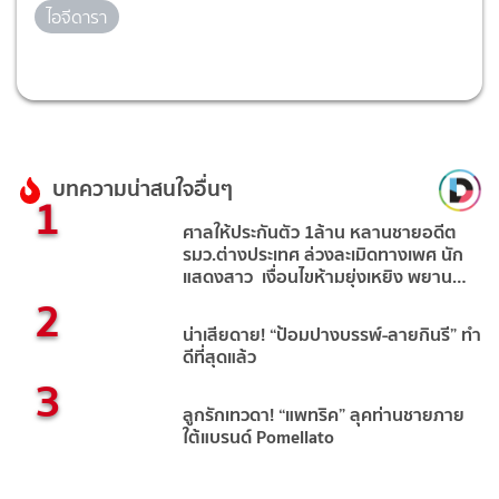
ไอจีดารา
บทความน่าสนใจอื่นๆ
1
ศาลให้ประกันตัว 1ล้าน หลานชายอดีต
รมว.ต่างประเทศ ล่วงละเมิดทางเพศ นัก
แสดงสาว เงื่อนไขห้ามยุ่งเหยิง พยาน
2
ห้ามออกนอกประเทศ
น่าเสียดาย! “ป้อมปางบรรพ์-ลายกินรี” ทำ
ดีที่สุดแล้ว
3
ลูกรักเทวดา! “แพทริค” ลุคท่านชายภาย
ใต้แบรนด์ Pomellato