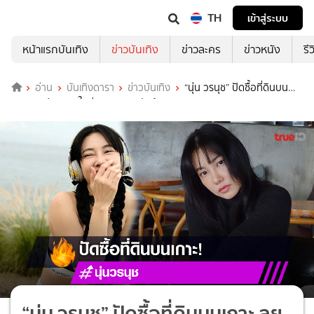
TH
เข้าสู่ระบบ
หน้าแรกบันเทิง
ข่าวบันเทิง
ข่าวละคร
ข่าวหนัง
รี
อ่าน
บันเทิงดารา
ข่าวบันเทิง
“นุ่น วรนุช” ปัดซื้อที่ดินบน
เกาะ ลุยเปิดธุรกิจใหม่เผยลงทุนหลักล้าน
“นุ่น วรนุช” ปัดซื้อที่ดินบนเกาะ ลุย