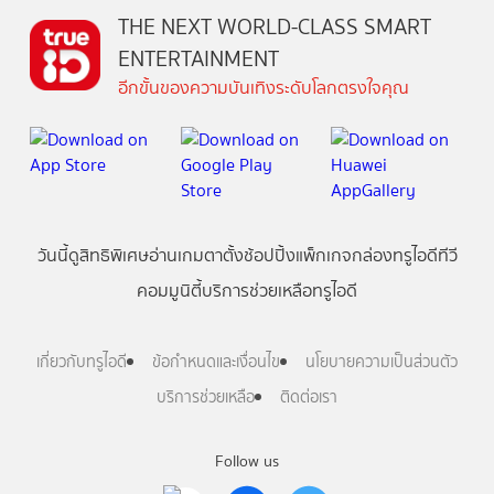
THE NEXT WORLD-CLASS SMART
ENTERTAINMENT
อีกขั้นของความบันเทิงระดับโลกตรงใจคุณ
วันนี้
ดู
สิทธิพิเศษ
อ่าน
เกม
ตาตั้ง
ช้อปปิ้ง
แพ็กเกจ
กล่องทรูไอดีทีวี
คอมมูนิตี้
บริการช่วยเหลือทรูไอดี
เกี่ยวกับทรูไอดี
ข้อกำหนดและเงื่อนไข
นโยบายความเป็นส่วนตัว
บริการช่วยเหลือ
ติดต่อเรา
Follow us