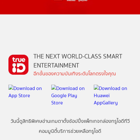
THE NEXT WORLD-CLASS SMART
ENTERTAINMENT
อีกขั้นของความบันเทิงระดับโลกตรงใจคุณ
วันนี้
ดู
สิทธิพิเศษ
อ่าน
เกม
ตาตั้ง
ช้อปปิ้ง
แพ็กเกจ
กล่องทรูไอดีทีวี
คอมมูนิตี้
บริการช่วยเหลือทรูไอดี