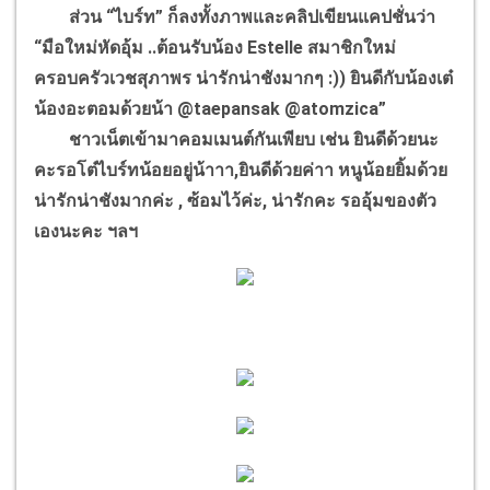
ส่วน “ไบร์ท” ก็ลงทั้งภาพและคลิปเขียนแคปชั่นว่า
“มือใหม่หัดอุ้ม ..ต้อนรับน้อง Estelle สมาชิกใหม่
ครอบครัวเวชสุภาพร น่ารักน่าชังมากๆ :)) ยินดีกับน้องเต๋
น้องอะตอมด้วยน้า @taepansak @atomzica”
ชาวเน็ตเข้ามาคอมเมนต์กันเพียบ เช่น ยินดีด้วยนะ
คะรอโต๋ไบร์ทน้อยอยู่น้าาา,ยินดีด้วยค่าา หนูน้อยยิ้มด้วย
น่ารักน่าชังมากค่ะ , ซ้อมไว้ค่ะ, น่ารักคะ รออุ้มของตัว
เองนะคะ ฯลฯ