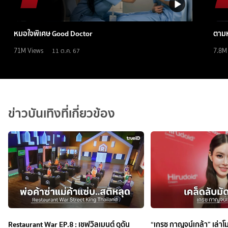
หมอใจพิเศษ Good Doctor
ตามห
71M
Views
7.8M
11 ต.ค. 67
ข่าวบันเทิงที่เกี่ยวข้อง
Restaurant War EP.8 : เชฟวิลเมนต์ ดุดัน
“เกรซ กาญจน์เกล้า” เล่าโม