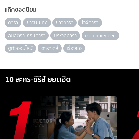
แท็กยอดนิยม
ดารา
ข่าวบันเทิง
ข่าวดารา
ไอจีดารา
อินสตราแกรมดารา
ประวัติดารา
recommended
ดูทีวีออนไลน์
ดาราเดลี่
เรื่องย่อ
10 ละคร-ซีรีส์ ยอดฮิต