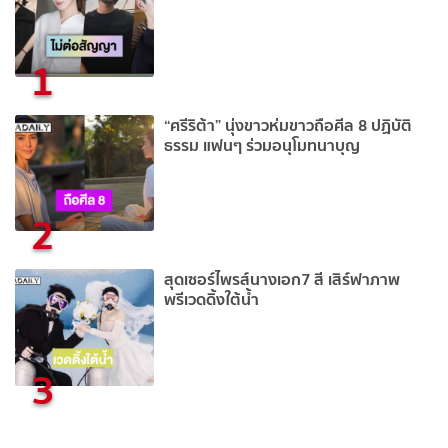
1
“ศรีริต้า” นุ่งขาวห่มขาวถือศีล 8 ปฏิบัติ
ธรรม แฟนๆ ร่วมอนุโมทนาบุญ
2
สุดเซอร์ไพรส์นางเอก7 สี เสิร์ฟาภาพ
พรีเวดดิ้งใต้น้ำ
3