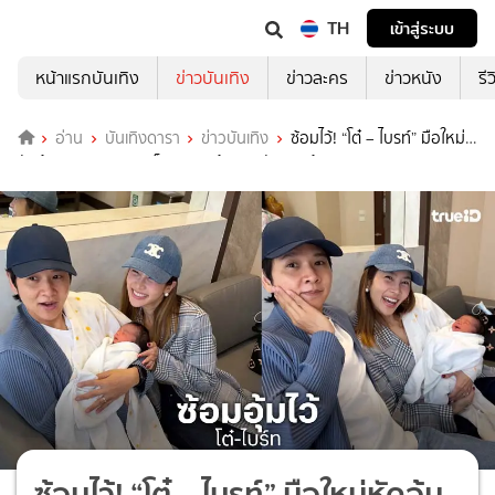
TH
เข้าสู่ระบบ
หน้าแรกบันเทิง
ข่าวบันเทิง
ข่าวละคร
ข่าวหนัง
รี
อ่าน
บันเทิงดารา
ข่าวบันเทิง
ซ้อมไว้! “โต๋ – ไบรท์” มือใหม่
หัดอุ้มหลานสาว ชาวเน็ตแซวรออุ้มของตัวเองแล้ว
ซ้อมไว้! “โต๋ – ไบรท์” มือใหม่หัดอุ้ม