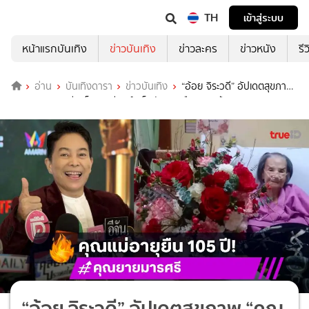
TH
เข้าสู่ระบบ
หน้าแรกบันเทิง
ข่าวบันเทิง
ข่าวละคร
ข่าวหนัง
รี
อ่าน
บันเทิงดารา
ข่าวบันเทิง
“อ้อย จิระวดี” อัปเดตสุขภาพ
“คุณยายมารศรี” แข็งแรงดี แชร์เคล็ดลับอายุยืน 105 ปี
“อ้อย จิระวดี” อัปเดตสุขภาพ “คุณ