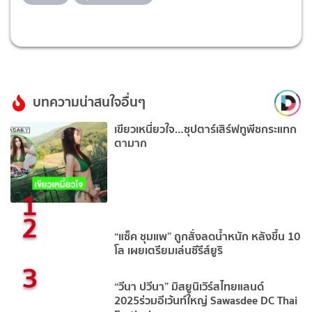
บทความน่าสนใจอื่นๆ
เขียวเหนี่ยวใจ…ซุปตาร์เสิร์ฟทูพีชกระแทก
ตามาก
1
2
“แซ็ค ชุมแพ” ถูกสั่งลดน้ำหนัก หลังขึ้น 10
โล เผยเตรียมเล่นซีรีส์ยูริ
3
“วีนา ปวีนา” มิสยูนิเวิร์สไทยแลนด์
2025ร่วมอีเว้นท์ใหญ่ Sawasdee DC Thai