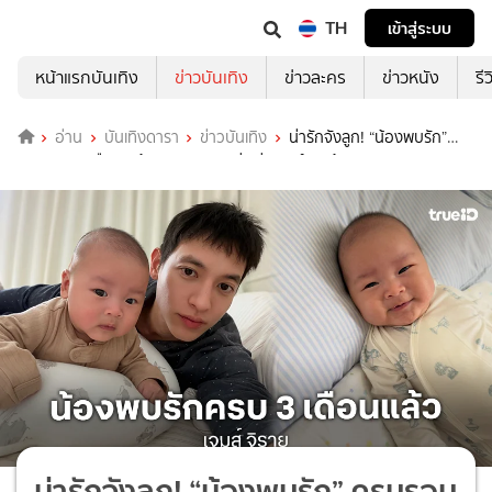
TH
เข้าสู่ระบบ
หน้าแรกบันเทิง
ข่าวบันเทิง
ข่าวละคร
ข่าวหนัง
รี
อ่าน
บันเทิงดารา
ข่าวบันเทิง
น่ารักจังลูก! “น้องพบรัก”
ครบรอบ 3 เดือน พร้อมลง Hyrox คู่ “พ่อเจมส์จิ” แล้ว
น่ารักจังลูก! “น้องพบรัก” ครบรอบ