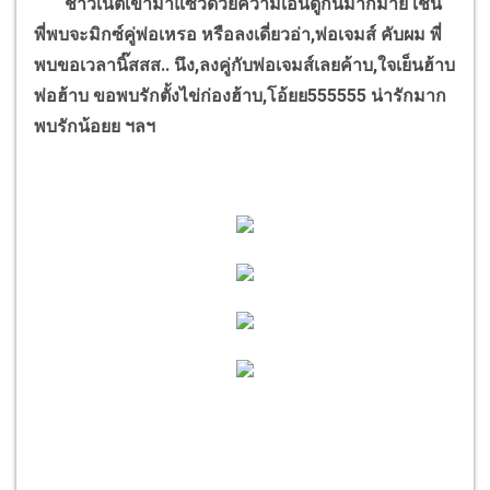
ชาวเน็ตเข้ามาแซวด้วยความเอ็นดูกันมากมาย เช่น
พี่พบจะมิกซ์คู่พ่อเหรอ หรือลงเดี่ยวอ่า,พ่อเจมส์ คับผม พี่
พบขอเวลานิ๊สสส.. นึง,ลงคู่กับพ่อเจมส์เลยค้าบ,ใจเย็นฮ้าบ
พ่อฮ้าบ ขอพบรักตั้งไข่ก่องฮ้าบ,โอ้ยย555555 น่ารักมาก
พบรักน้อยย ฯลฯ