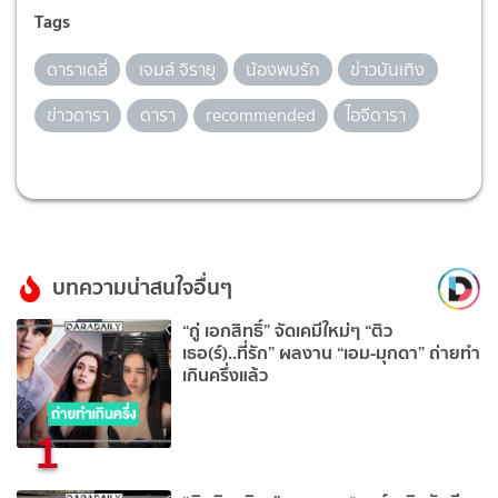
Tags
ดาราเดลี่
เจมส์ จิรายุ
น้องพบรัก
ข่าวบันเทิง
ข่าวดารา
ดารา
recommended
ไอจีดารา
บทความน่าสนใจอื่นๆ
“กู่ เอกสิทธิ์” จัดเคมีใหม่ๆ “ติว
เธอ(ร์)..ที่รัก” ผลงาน “เอม-มุกดา” ถ่ายทำ
เกินครึ่งแล้ว
1