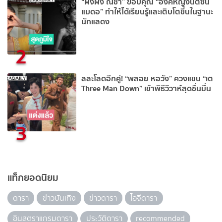
“ผิงผิง ณิชา” ขอบคุณ “องค์หญิงนัตซีน
แมดอ” ทำให้ได้เรียนรู้และเติบโตขึ้นในฐานะ
นักแสดง
2
สละโสดอีกคู่! “พลอย หอวัง” ควงแขน “เต
Three Man Down” เข้าพิธีวิวาห์สุดชื่นมื่น
3
แท็กยอดนิยม
ดารา
ข่าวบันเทิง
ข่าวดารา
ไอจีดารา
อินสตราแกรมดารา
ประวัติดารา
recommended