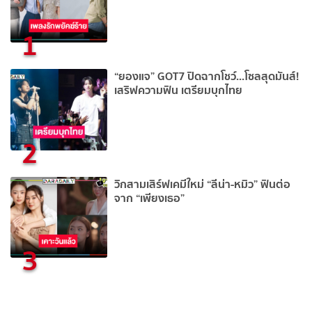
1
“ยองแจ” GOT7 ปิดฉากโชว์...โซลสุดมันส์!
เสริฟความฟิน เตรียมบุกไทย
2
วิกสามเสิร์ฟเคมีใหม่ “ลีน่า-หมิว” ฟินต่อ
จาก “เพียงเธอ”
3