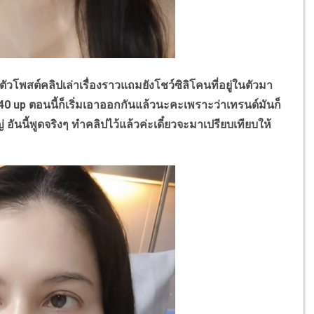
โพสต์คลิปเล่าเรื่องราวแถมยังโชว์ซิลิโคนที่อยู่ในตัวมา
40 up ตอนนี้ก็เริ่มเอาออกกันแล้วนะคะเพราะว่าเทรนด์มันก็
่ อันนี้พูดจริงๆ ทำคลิปไว้แล้วค่ะเดี๋ยวจะมาเปรียบเทียบให้