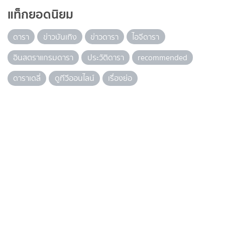
แท็กยอดนิยม
ดารา
ข่าวบันเทิง
ข่าวดารา
ไอจีดารา
อินสตราแกรมดารา
ประวัติดารา
recommended
ดาราเดลี่
ดูทีวีออนไลน์
เรื่องย่อ