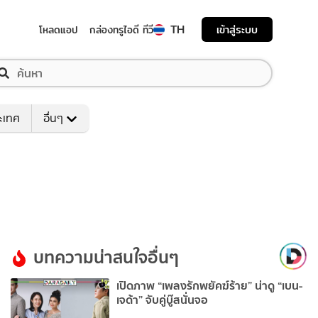
TH
เข้าสู่ระบบ
โหลดแอป
กล่องทรูไอดี ทีวี
ระเทศ
อื่นๆ
บทความน่าสนใจอื่นๆ
เปิดภาพ “เพลงรักพยัคฆ์ร้าย” น่าดู “เบน-
เจด้า” จับคู่บู๊สนั่นจอ