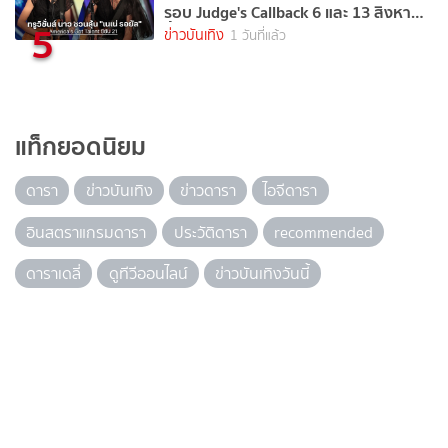
รอบ Judge's Callback 6 และ 13 สิงหาคม
5
นี้
ข่าวบันเทิง
1 วันที่แล้ว
แท็กยอดนิยม
ดารา
ข่าวบันเทิง
ข่าวดารา
ไอจีดารา
อินสตราแกรมดารา
ประวัติดารา
recommended
ดาราเดลี่
ดูทีวีออนไลน์
ข่าวบันเทิงวันนี้