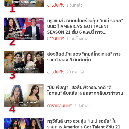
1
ข่าวบันเทิง
1 วันที่แล้ว
ทรูวิชั่นส์ ชวนคนไทยร่วมลุ้น "เนเน่ รอยัล"
บนเวที AMERICA’S GOT TALENT
SEASON 21 เริ่ม 6 ส.ค.นี้ ทาง
2
TrueVisions NOW
ข่าวบันเทิง
12 ชั่วโมงที่แล้ว
ส่องลิสต์นักแสดง "เกมส์โกงเกมส์" การ
รวมตัวของ 8 นักต้มตุ๋น
3
ข่าวบันเทิง
20 ก.ค. 69
“มิน พีชญา” ขอสืบพิจารณาคดี “ดิ
ไอคอน” ลับหลัง เผยอยากกลับมาทำงาน
4
ดาราเดลี่บันเทิง
2 วันที่แล้ว
ทรูวิชั่นส์ นาว ชวนลุ้น "เนเน่ รอยัล" ใน
รายการ America’s Got Talent ซีซัน 21