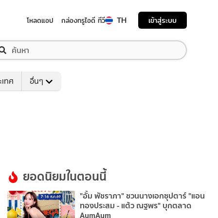
TH
เข้าสู่ระบบ
โหลดแอป
กล่องทรูไอดี ทีวี
ระเทศ
อื่นๆ
ยอดนิยมในตอนนี้
"อั้ม พัชราภา" ชวนนางเอกซุปตาร์ "แอน
ทองประสม - แต้ว ณฐพร" บุกตลาด
AumAum