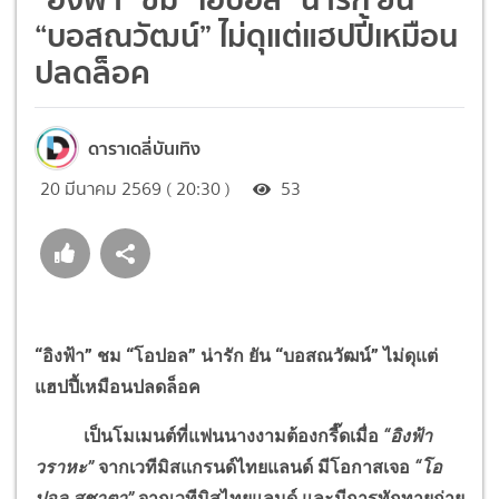
“บอสณวัฒน์” ไม่ดุแต่แฮปปี้เหมือน
ปลดล็อค
ดาราเดลี่บันเทิง
20 มีนาคม 2569 ( 20:30 )
53
“อิงฟ้า” ชม “โอปอล” น่ารัก ยัน “บอสณวัฒน์” ไม่ดุแต่
แฮปปี้เหมือนปลดล็อค
เป็นโมเมนต์ที่แฟนนางงามต้องกรี๊ดเมื่อ
“อิงฟ้า
วราหะ”
จากเวทีมิสแกรนด์ไทยแลนด์ มีโอกาสเจอ
“โอ
ปอล สุชาตา”
จากเวทีมิสไทยแลนด์ และมีการทักทายถ่าย