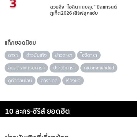
3
สวยจึ้ง “ไอลีน แนบสุข” มิสแกรนด์
ภูเก็ต2026 เสิร์ฟลุคแซ่บ
แท็กยอดนิยม
ดารา
ข่าวบันเทิง
ข่าวดารา
ไอจีดารา
อินสตราแกรมดารา
ประวัติดารา
recommended
ดูทีวีออนไลน์
ดาราเดลี่
เรื่องย่อ
10 ละคร-ซีรีส์ ยอดฮิต