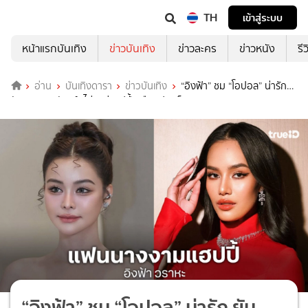
TH
เข้าสู่ระบบ
หน้าแรกบันเทิง
ข่าวบันเทิง
ข่าวละคร
ข่าวหนัง
รี
อ่าน
บันเทิงดารา
ข่าวบันเทิง
“อิงฟ้า” ชม “โอปอล” น่ารัก
ยัน “บอสณวัฒน์” ไม่ดุแต่แฮปปี้เหมือนปลดล็อค
“อิงฟ้า” ชม “โอปอล” น่ารัก ยัน