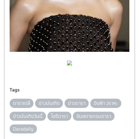
Tags
ดาราเดลี่
ข่าวบันเทิง
ข่าวดารา
อิงฟ้า วราหะ
ข่าวบันเทิงวันนี้
ไอจีดารา
อินสตาแกรมดารา
Daradaily