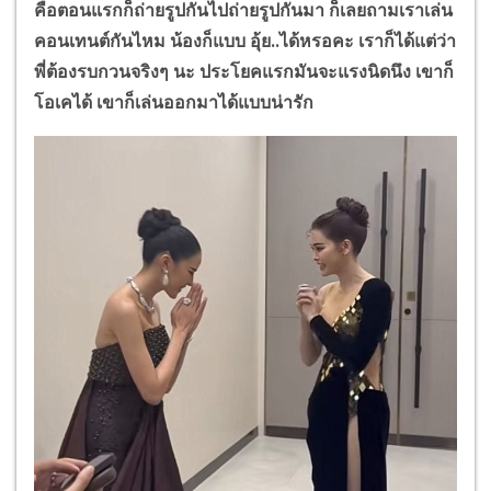
คือตอนแรกก็ถ่ายรูปกันไปถ่ายรูปกันมา ก็เลยถามเราเล่น
คอนเทนต์กันไหม น้องก็แบบ อุ้ย..ได้หรอคะ เราก็ได้แต่ว่า
พี่ต้องรบกวนจริงๆ นะ ประโยคแรกมันจะแรงนิดนึง เขาก็
โอเคได้ เขาก็เล่นออกมาได้แบบน่ารัก