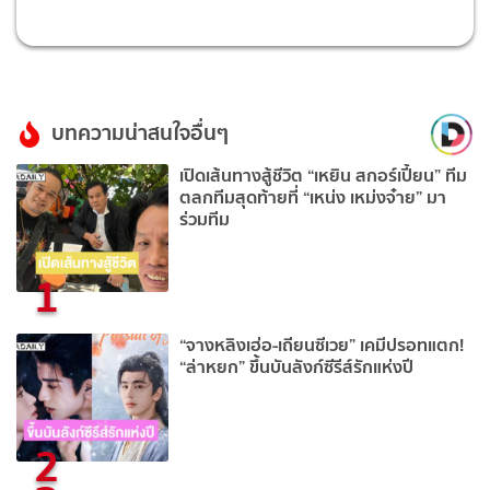
บทความน่าสนใจอื่นๆ
เปิดเส้นทางสู้ชีวิต “เหยิน สกอร์เปี้ยน” ทีม
ตลกทีมสุดท้ายที่ “เหน่ง เหม่งจ๋าย” มา
ร่วมทีม
1
“จางหลิงเฮ่อ-เถียนซีเวย” เคมีปรอทแตก!
“ล่าหยก” ขึ้นบันลังก์ซีรีส์รักแห่งปี
2