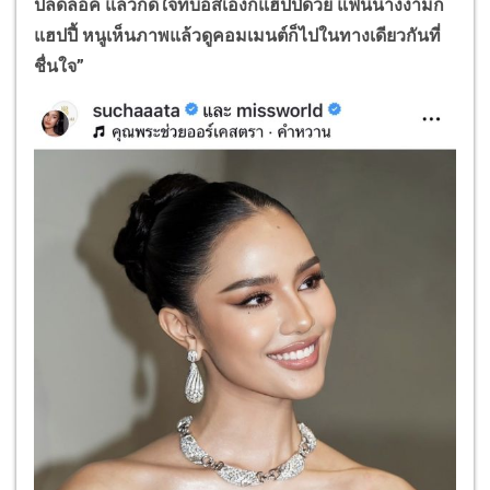
ปลดล็อค แล้วก็ดีใจที่บอสเองก็แฮปปี้ด้วย แฟนนางงามก็
แฮปปี้ หนูเห็นภาพแล้วดูคอมเมนต์ก็ไปในทางเดียวกันที่
ชื่นใจ”