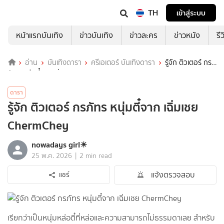
TH
เข้าสู่ระบบ
หน้าแรกบันเทิง
ข่าวบันเทิง
ข่าวละคร
ข่าวหนัง
รี
อ่าน
บันเทิงดารา
ครีเอเตอร์ บันเทิงดารา
รู้จัก ติวเตอร์ กร
ภัทร หนุ่มตี๋จาก เฉิ่มเชย ChermChey
ดารา
รู้จัก ติวเตอร์ กรภัทร หนุ่มตี๋จาก เฉิ่มเชย
ChermChey
nowadays girl☀︎︎
|
25 พ.ค. 2026
2 min read
แจ้งตรวจสอบ
แชร์
เรียกว่าเป็นหนุ่มหล่อตี๋ที่หล่อและความสามารถไม่ธรรมดาเลย สำหรับ