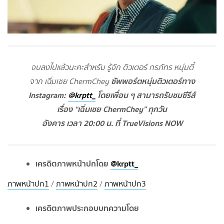
จบลงไปแล้วนะคะสำหรับ รู้จัก ติวเตอร์ กรภัทร หนุ่มตี๋
ซัพพอร์ตหนุ่มติวเตอร์ทาง
จาก เฉิ่มเชย ChermChey
Instagram:
@krptt_
โดยเพื่อน ๆ สามารถรับชมซีรีส์
เรื่อง “เฉิ่มเชย ChermChey” ทุกวัน
อังคาร เวลา 20:00 น. ที่ TrueVisions NOW
เครดิตภาพหน้าปกโดย
@krptt_
ภาพหน้าปก1
/
ภาพหน้าปก2
/
ภาพหน้าปก3
เครดิตภาพประกอบบทความโดย