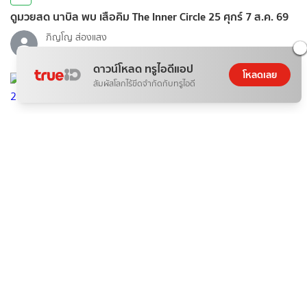
ดูมวยสด นาบิล พบ เสือคิม The Inner Circle 25 ศุกร์ 7 ส.ค. 69
ภิญโญ ส่องแสง
07 ส.ค. 2026
ดาวน์โหลด ทรูไอดีแอป
โหลดเลย
สัมผัสโลกไร้ขีดจำกัดกับทรูไอดี
ติดกระแส
กีฬา
ดูสดตอนนี้ วอลเลย์บอลหญิงไทย พบ ฟิลิปปินส์ Sea V League
2026
ภิญโญ ส่องแสง