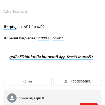
Advertisement
@krptt_
:
ภาพที่1
/
ภาพที่2
@ChermCheySeries
:
ภาพที่3
/
ภาพที่4
ดูหนัง ซีรีส์ใหม่สุดปัง โหลดเลยที่ App TrueID โหลดฟรี !
แจ้งตรวจสอบ
แชร์
nowadays girl☀︎︎