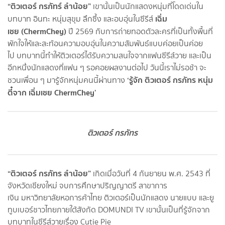
“ติวเตอร์ กรภัทร์ ลำน้อย”
เขานั้นเป็นนักแสดงหนุ่มที่โดดเด่นใน
เฉิ่ม
บทบาท อินทะ หนุ่มสุขุม ลึกซึ้ง และอบอุ่นในซีรีส์
เชย (ChermChey)
ปี 2569 กับการถ่ายทอดตัวละครที่เป็นทั้งพื้นที่
พักใจให้และสะท้อนความอบอุ่นในความสัมพันธ์แบบค่อยเป็นค่อย
ไป บทบาทนี้ทำให้ติวเตอร์ได้รับความสนใจจากแฟนซีรีส์วาย และเป็น
อีกหนึ่งนักแสดงที่แฟน ๆ รอคอยผลงานต่อไป วันนี้เราไม่รอช้า จะ
‘รู้จัก ติวเตอร์ กรภัทร หนุ่ม
ชวนเพื่อน ๆ มารู้จักหนุ่มคนนี้ผ่านทาง
ตี๋จาก เฉิ่มเชย ChermChey’
ติวเตอร์ กรภัทร
“ติวเตอร์ กรภัทร ลำน้อย”
เกิดเมื่อวันที่ 4 กันยายน พ.ศ. 2543 ที่
จังหวัดเชียงใหม่ จบการศึกษาปริญญาตรี สาขาการ
เงิน มหาวิทยาลัยหอการค้าไทย ติวเตอร์เป็นนักแสดง นายแบบ และยู
ทูบเบอร์ชาวไทยภายใต้สังกัด DOMUNDI TV เขานั้นเป็นที่รู้จักจาก
บทบาทในซีรีส์วายเรื่อง Cutie Pie