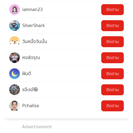
iamnan23
ติดตาม
SilverShark
ติดตาม
วันหนึ่งวันนั้น
ติดตาม
หงส์ดรุณ
ติดตาม
ฝันดี
ติดตาม
แอ๊ะแอ๋🤪
ติดตาม
Pchalisa
ติดตาม
Advertisement