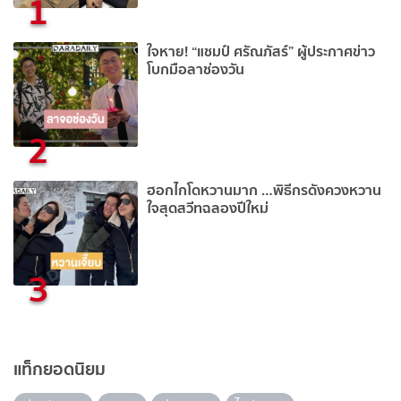
1
ใจหาย! “แชมป์ ศรัณภัสร์” ผู้ประกาศข่าว
โบกมือลาช่องวัน
2
ฮอกไกโดหวานมาก …พิธีกรดังควงหวาน
ใจสุดสวีทฉลองปีใหม่
3
แท็กยอดนิยม