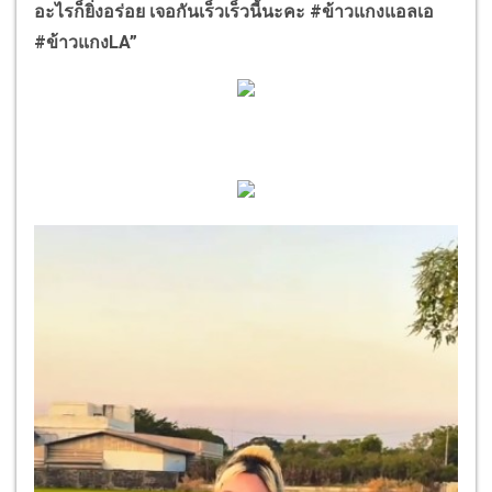
อะไรก็ยิ่งอร่อย เจอกันเร็วเร็วนี้นะคะ #ข้าวแกงแอลเอ
#ข้าวแกงLA”