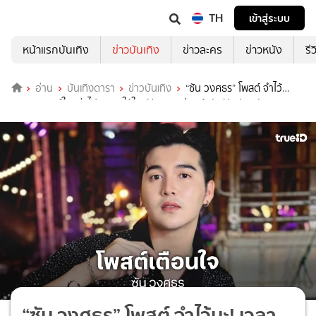
TH
เข้าสู่ระบบ
หน้าแรกบันเทิง
ข่าวบันเทิง
ข่าวละคร
ข่าวหนัง
รี
อ่าน
บันเทิงดารา
ข่าวบันเทิง
“ซัน วงศธร” โพสต์ จำไว้
นะ! เวลาทุกข์ใจอย่าไประบายให้ใครฟังเพราะต่อหน้ารับฟัง ลับหลังนินทา
“ซัน วงศธร” โพสต์ จำไว้นะ! เวลา