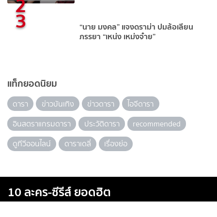
2
3
“นาย มงคล” แจงดราม่า ปมล้อเลียน
ภรรยา “เหน่ง เหม่งจ๋าย”
แท็กยอดนิยม
ดารา
ข่าวบันเทิง
ข่าวดารา
ไอจีดารา
อินสตราแกรมดารา
ประวัติดารา
recommended
ดูทีวีออนไลน์
ดาราเดลี่
เรื่องย่อ
10 ละคร-ซีรีส์ ยอดฮิต