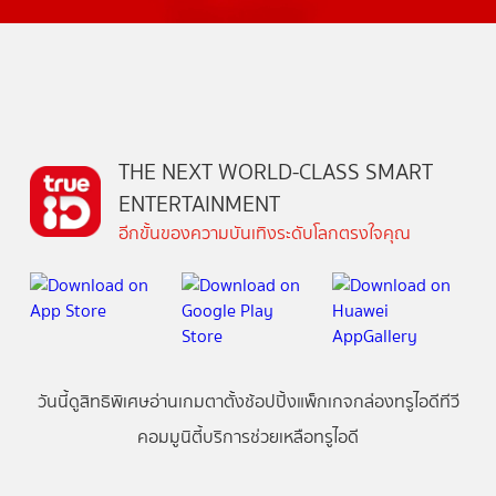
THE NEXT WORLD-CLASS SMART
ENTERTAINMENT
อีกขั้นของความบันเทิงระดับโลกตรงใจคุณ
วันนี้
ดู
สิทธิพิเศษ
อ่าน
เกม
ตาตั้ง
ช้อปปิ้ง
แพ็กเกจ
กล่องทรูไอดีทีวี
คอมมูนิตี้
บริการช่วยเหลือทรูไอดี