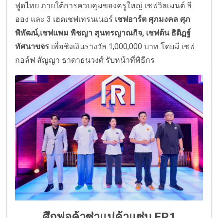
ฟูดไทย ภายใต้การควบคุมของครูใหญ่ เชฟวิลเมนต์ ลี
ออง และ 3 เฮดเชฟเทรนเนอร์
เชฟอาร์ต ศุภมงคล ศุภ
พิพัฒน์,เชฟแพม พิชญา สุนทรญาณกิจ, เชฟต้น ธิติฏฐ์
ทัศนาขจร
เพื่อชิงเงินรางวัล 1,000,000 บาท โดยมี เชฟ
กอล์ฟ สัญญา ธาดาธนวงศ์ รับหน้าที่พิธีกร
ศึกพ่อค้าซ่าแม่ค้าแซ่บ EP.1