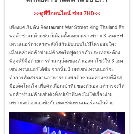
>>ดูทีวีออนไลน์ ช่อง 7HD<<
เพียงแค่เริ่มต้น Restaurant War Street King Thailand ศึก
พ่อค้าซ่าแม่ค้าแซ่บ ก็เดือดตั้งแต่ยกแรกเพราะ 3 เฮดเชฟ
เทรนเนอร์ต่างสาดพลังใส่กันยับแบบไม่มีใครยอมใคร
เมื่อเหล่าพ่อค้าซ่าแม่ค้าสตรีตฟูดจากทั่วประเทศจะต้อง
พิสูจน์ฝีมือด้วยการทำเมนูเด็ดของตัวเองมาโชว์ให้ 3 เฮด
เชฟเทรนเนอร์ได้ชิม จากนั้น 3 เฮดเชฟเทรนเนอร์จะ
ทำการคัดสรรจานอาหารของพ่อค้าซ่าแม่ค่าแซ่บที่มีรส
มือเด็ดโดนใจ เพื่อคัดเลือกเข้าทีมของตัวเอง แต่การจะได้
พ่อค้าซ่าแม่ค้าแซ่บตัวท็อปเข้าทีมคงไม่ใช่เรื่องง่าย
เพราะจะต้องแย่งชิงกับเฮดเชฟเทรนเนอร์คนอื่นด้วย