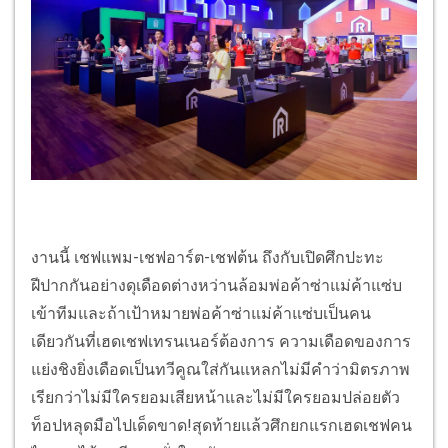
งานนี้ เชฟแพม-เชฟอาร์ต-เชฟต้น ถึงกับเปิดศึกปะทะ
ฝีปากกันอย่างดุเดือดต่างหว่านล้อมพ่อค้าซ่าแม่ค้าแซ่บ
เข้าทีมและถ้าเป้าหมายพ่อค้าซ่าแม่ค้าแซ่บเป็นคน
เดียวกันที่เฮดเชฟเทรนเนอร์ต้องการ ความเดือดของการ
แย่งชิงยิ่งเดือดเป็นทวีคูณใส่กันแหลกไม่มีคำว่ามิตรภาพ
เรียกว่าไม่มีใครยอมเสียหน้าและไม่มีใครยอมปล่อยตัว
ท็อปหลุดมือไปเด็ดขาด!สุดท้ายแล้วศึกยกแรกเฮดเชฟคน