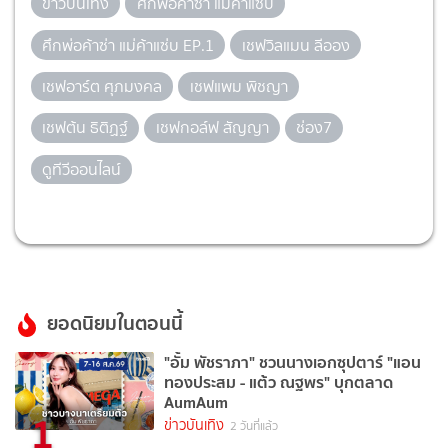
ข่าวบันเทิง
ศึกพ่อค้าซ่า แม่ค้าแซ่บ
ศึกพ่อค้าซ่า แม่ค้าแซ่บ EP.1
เชฟวิลแมน ลีออง
เชฟอาร์ต ศุภมงคล
เชฟแพม พิชญา
เชฟต้น ธิติฏฐ์
เชฟกอล์ฟ สัญญา
ช่อง7
ดูทีวีออนไลน์
ยอดนิยมในตอนนี้
"อั้ม พัชราภา" ชวนนางเอกซุปตาร์ "แอน
ทองประสม - แต้ว ณฐพร" บุกตลาด
AumAum
1
ข่าวบันเทิง
2 วันที่แล้ว