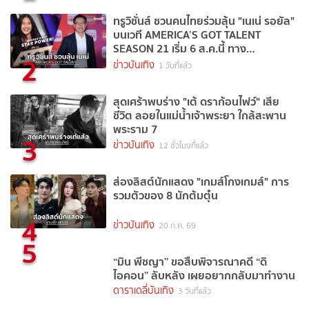
ทรูวิชั่นส์ ชวนคนไทยร่วมลุ้น "เนเน่ รอยัล"
บนเวที AMERICA’S GOT TALENT
SEASON 21 เริ่ม 6 ส.ค.นี้ ทาง
2
TrueVisions NOW
ข่าวบันเทิง
1 วันที่แล้ว
สุดเศร้าพบร่าง "เต้ ดราก้อนไฟว์" เสีย
ชีวิต ลอยในแม่น้ำเจ้าพระยา ใกล้สะพาน
พระราม 7
3
ข่าวบันเทิง
12 ชั่วโมงที่แล้ว
ส่องลิสต์นักแสดง "เกมส์โกงเกมส์" การ
รวมตัวของ 8 นักต้มตุ๋น
4
ข่าวบันเทิง
20 ก.ค. 69
5
“มิน พีชญา” ขอสืบพิจารณาคดี “ดิ
ไอคอน” ลับหลัง เผยอยากกลับมาทำงาน
ดาราเดลี่บันเทิง
3 วันที่แล้ว