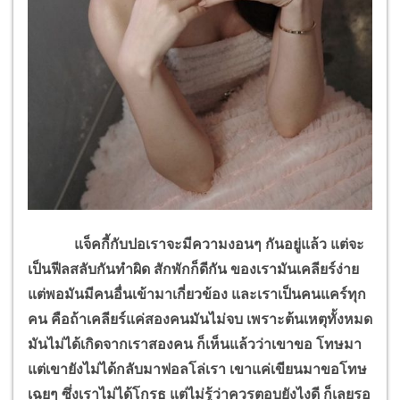
แจ็คกี้กับปอเราจะมีความงอนๆ กันอยู่แล้ว แต่จะ
เป็นฟีลสลับกันทำผิด สักพักก็ดีกัน ของเรามันเคลียร์ง่าย
แต่พอมันมีคนอื่นเข้ามาเกี่ยวข้อง และเราเป็นคนแคร์ทุก
คน คือถ้าเคลียร์แค่สองคนมันไม่จบ เพราะต้นเหตุทั้งหมด
มันไม่ได้เกิดจากเราสองคน ก็เห็นแล้วว่าเขาขอ โทษมา
แต่เขายังไม่ได้กลับมาฟอลโล่เรา เขาแค่เขียนมาขอโทษ
เฉยๆ ซึ่งเราไม่ได้โกรธ แต่ไม่รู้ว่าควรตอบยังไงดี ก็เลยรอ