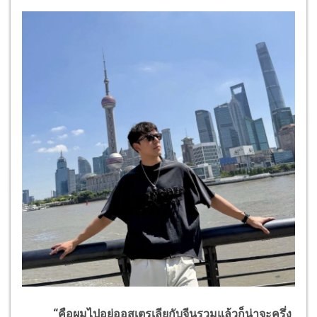
“คือผมไปอยู่ออสเตรเลียกับจีนรวมแล้วก็น่าจะครึ่ง