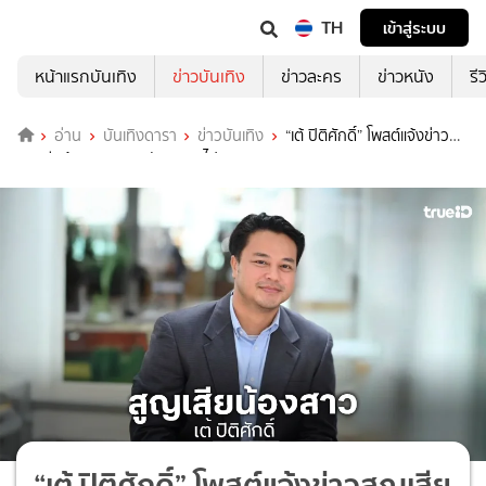
TH
เข้าสู่ระบบ
หน้าแรกบันเทิง
ข่าวบันเทิง
ข่าวละคร
ข่าวหนัง
รี
อ่าน
บันเทิงดารา
ข่าวบันเทิง
“เต้ ปิติศักดิ์” โพสต์แจ้งข่าว
สูญเสียน้องสาว บอกรักตลอดไป
“เต้ ปิติศักดิ์” โพสต์แจ้งข่าวสูญเสีย