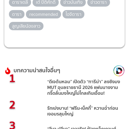
ดาราเดลี่
เต้ ปิติศักดิ์
ข่าวบันเทิง
ข่าวดารา
ดารา
recommended
ไอจีดารา
สูญเสียน้องสาว
บทความน่าสนใจอื่นๆ
1
“ดีเจต้นหอม” เปิดตัว “ทารีน่า” ลงชิงมง
MUT อุบลราชธานี 2026 แฟนนางงาม
กรี๊ดลั่นมงใหญ่ไม่ไกลเกินเอื้อม!
2
รักเบ่งบาน! “ฟรีน-เบ็คกี้” หวานฉ่ำก่อน
เจอมรสุมใหญ่
3
“วีนา ปวีนา” เอาจริง! ฟ้องแอ็กเคานต์