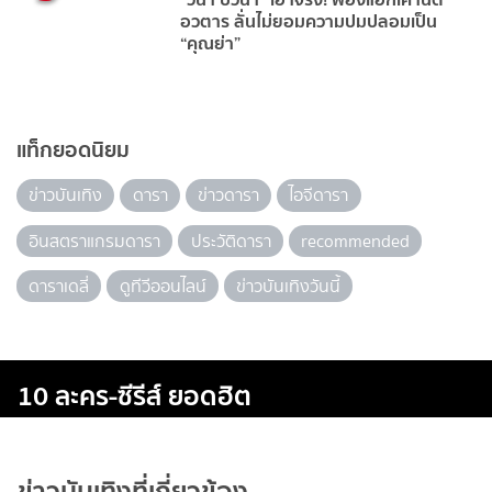
อวตาร ลั่นไม่ยอมความปมปลอมเป็น
“คุณย่า”
แท็กยอดนิยม
ข่าวบันเทิง
ดารา
ข่าวดารา
ไอจีดารา
อินสตราแกรมดารา
ประวัติดารา
recommended
ดาราเดลี่
ดูทีวีออนไลน์
ข่าวบันเทิงวันนี้
10 ละคร-ซีรีส์ ยอดฮิต
ข่าวบันเทิงที่เกี่ยวข้อง