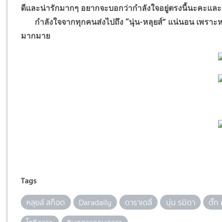
ดีและน่ารักมากๆ อยากจะบอกว่ากำลังใจอยู่ตรงนี้นะคะและ
กำลังใจจากทุกคนส่งไปถึง “นุ่น-หลุยส์” แน่นอน เพรา
มากมาย
Tags
หลุยส์ สก็อต
Daradaily
ดาราเดลี่
นุ่น รมิดา
ตั๊ก