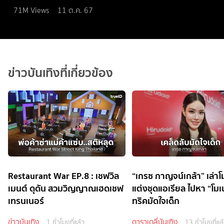
71M
Views
11 ต.ค. 67
ข่าวบันเทิงที่เกี่ยวข้อง
Restaurant War EP.8 : เชฟวิล
“เกรซ กาญจน์เกล้า” เล่าโ
เมนต์ ดุดัน สวมวิญญาณเฮดเชฟ
แต่งชุดแอเรียล ไปหา “โมเ
เทรนเนอร์
ทริคมัดใจเด็ก
ข่าวบันเทิง
ดาราเดลี่บันเทิง
1 ชั่วโมงที่แล้ว
13 ชั่วโมงที่แล