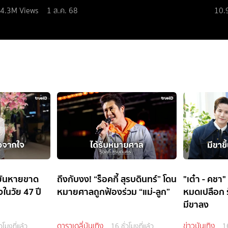
4.3M
Views
1 ส.ค. 68
10.
อยันหายขาด
ถึงกับงง! “ร็อคกี้ สุรบดินทร์” โดน
"เต๋า - คชา" 
งในวัย 47 ปี
หมายศาลถูกฟ้องร่วม “แม่-ลูก”
หมดเปลือก รั
มีขาลง
ดาราเดลี่บันเทิง
ข่าวบันเทิง
วโมงที่แล้ว
16 ชั่วโมงที่แล้ว
16