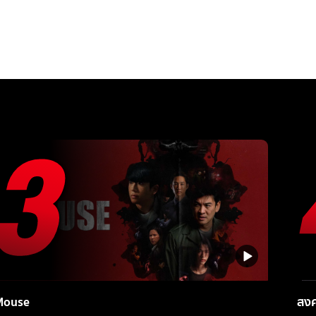
Mouse
สง