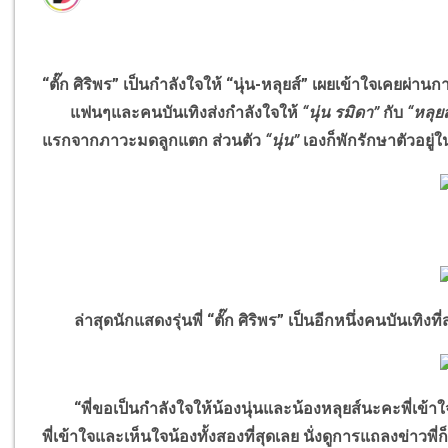
“ตั๊ก ศิริพร” เป็นกำลังใจให้ “นุ่น-หลุยส์” เผยเข้าใจเคยผ่า
แฟนๆและคนบันเทิงส่งกำลังใจให้
“นุ่น รมิดา”
กับ
“หลุย
แรกจากภาวะมดลูกแตก ส่วนตัว
“นุ่น”
เองก็พักรักษาตัวอยู่ใ
ล่าสุดนักแสดงรุ่นพี่ “ตั๊ก ศิริพร” เป็นอีกหนึ่งคนบันเทิงที่
“พี่ขอเป็นกำลังใจให้น้องนุ่นและน้องหลุยส์นะคะพี่เข้าใ
พี่เข้าใจและเห็นใจน้องทั้งสองที่สุดเลย นั่งดูการแถลงข่าวพ