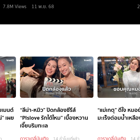
7.8M
Views
11 พ.ย. 68
2
มเมนต์
“ลีน่า-หมิว” ปิดกล้องซีรีส์
“แม่เกตุ” ดีใจ หม
น่” เผย
“Plslove รักได้ไหม” เบื้องหวาน
มะเร็งต่อมน้ำเหลือ
เจี๊ยบริมทะเล
ดาราเดลี่บันเทิง
ดาราเดลี่บันเทิง
้ว
14 ชั่วโมงที่แล้ว
14 ชั่