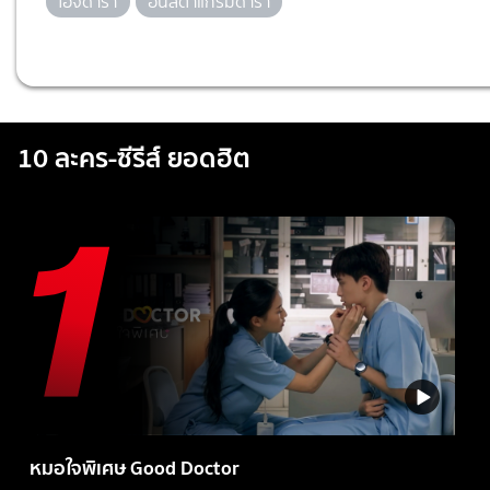
ไอจีดารา
อินสตาแกรมดารา
10 ละคร-ซีรีส์ ยอดฮิต
หมอใจพิเศษ Good Doctor