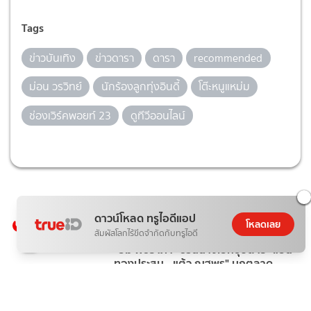
Tags
ข่าวบันเทิง
ข่าวดารา
ดารา
recommended
ม่อน วรวิทย์
นักร้องลูกทุ่งอินดี้
โต๊ะหนูแหม่ม
ช่องเวิร์คพอยท์ 23
ดูทีวีออนไลน์
ดาวน์โหลด ทรูไอดีแอป
ยอดนิยมในตอนนี้
โหลดเลย
1
สัมผัสโลกไร้ขีดจำกัดกับทรูไอดี
"อั้ม พัชราภา" ชวนนางเอกซุปตาร์ "แอน
ทองประสม - แต้ว ณฐพร" บุกตลาด
AumAum
ข่าวบันเทิง
2 วันที่แล้ว