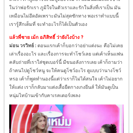
ในว่าพ่อรักเรา ภูมิใจในตัวเราและรักในสิ่งที่เราเป็น มัน
เหมือนไม่อึดอัดเพราะมันไม่สุดซักทาง พอเราทำแบบนี้
เรารู้สึกเต็มที่ จะทำอะไรก็ได้เป็นตัวเอง
แล้วพี่ชาย เม้ก อภิสิทธิ์ ว่ายังไงบ้าง ?
ม่อน วรวิทย์ :
ตอนแรกเค้าก็บอกว่าอย่าแต่งนะ คือไม่เคย
เล่าเรื่องอะไร และเรื่องการจะทำโชว์เลย แต่เค้าเห็นแฟน
คลับถ่ายที่เราใส่ชุดเบอร์นี้ มีขนอลังการเลย เค้าก็ถามว่า
ถ้าคนไปดูโชว์หนู จะให้คนดูโชว์อะไร ดูแบบว่านางโชว์
หรอ เค้าก็พูดทำนองนี้แต่ว่าเราก็ไม่ได้สนใจ เค้าไม่อยาก
ให้แต่ง เราก็กลับมาแต่งเสื้อยืดกางเกงยีนส์ ให้มันดูเป็น
หนุ่มไทบ้านเข้ากับคาเรคเตอร์เพลง