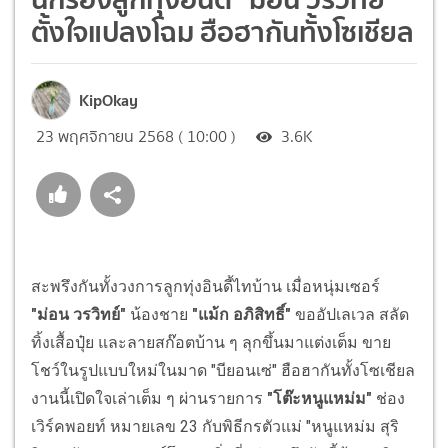
ตั้งใจแปลงโฉม ฮือฮากันทั้งโซเชียล
KipOkay
23 พฤศจิกายน 2568 ( 10:00 )
3.6K
สะพรึงกันทั้งวงการลูกทุ่งอินดี้ไทบ้าน เมื่อหนุ่มเซอร์
"ม่อน วรวิทย์"
น้องชาย
"แม้ก อภิสิทธิ์"
ขออัปเลเวล สลัด
ทิ้งเสื้อปุ๋ย และลายสก๊อตบ้าน ๆ ลุกขึ้นมาแต่งเต็ม ขาย
โชว์ในรูปแบบใหม่ในมาด "บียอนเซ่" ฮือฮากันทั้งโซเชียล
งานนี้เปิดใจเล่าเต็ม ๆ ผ่านรายการ
"โต๊ะหนูแหม่ม"
ช่อง
เวิร์คพอยท์ หมายเลข 23 กับพิธีกรตัวแม่ "หนูแหม่ม สุริ