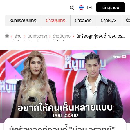
TH
เข้าสู่ระบบ
หน้าแรกบันเทิง
ข่าวบันเทิง
ข่าวละคร
ข่าวหนัง
รี
อ่าน
บันเทิงดารา
ข่าวบันเทิง
นักร้องลูกทุ่งอินดี้ "ม่อน วรวิ
ทย์" ตั้งใจแปลงโฉม ฮือฮากันทั้งโซเชียล
นักร้องลูกทุ่งอินดี้ "ม่อน วรวิทย์"