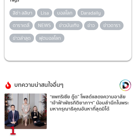
ลิซ่า ลลิษา
Lisa
บอลโลก
Daradaily
ดาราเดลี่
NEWS
ข่าวบันเทิง
ข่าว
ข่าวดารา
ข่าวล่าสุด
ฟุตบอลโลก
บทความน่าสนใจอื่นๆ
“แพทริเซีย กู๊ด” โพสต์แสดงความอาลัย
“เจ้าฟ้าพัชรกิติยาภาฯ” น้อมสำนึกในพระ
มหากรุณาธิคุณอันหาที่สุดมิได้
1