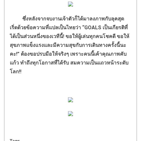
ซึ่งหลังจากจบงานเจ้าตัวก็ได้มาลงภาพกับลุคสุด
เริ่ดด้วยข้อความที่แปลเป็นไทยว่า “GOALS เป็นเกียรติที่
ได้เป็นส่วนหนึ่งของเวทีนี้! ขอให้ผู้เล่นทุกคนโชคดี ขอให้
สุขภาพแข็งแรงและมีความสุขกับการเดินทางครั้งนี้นะ
คะ!” ต้องขอปรบมือให้จริงๆ เพราะคนนี้เค้าคุณภาพคับ
แก้ว ทำถึงทุกโอกาสที่ได้รับ สมความเป็นแถวหน้าระดับ
โลก!!
Tags