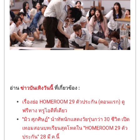
อ่าน
ข่าวบันเทิงวันนี้
ที่เกี่ยวข้อง :
เรื่องย่อ HOMEROOM 29 ตัวประกัน (ตอนแรก) ดู
ฟรีทาง ทรูไอดีที่เดียว
"มิว ศุภศิษฏ์" นำทัพนักแสดงวัยรุ่นกว่า 30 ชีวิต เปิด
เทอมสอนบทเรียนสุดโหดใน "HOMEROOM 29 ตัว
ประกัน" 28 มี.ค.นี้