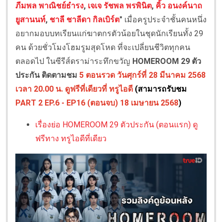
ภีมพล พาณิชย์ธำรง
,
เจเจ รัชพล พรพินิต
,
คิ้ว อนงค์นาถ
ยูสานนท์
,
ชาลี ชาลีดา กิลเบิร์ต
"
เมื่อครูประจำชั้นคนหนึ่ง
อยากมอบบทเรียนแก่ฆาตกรตัวน้อยในชุดนักเรียนทั้ง 29
คน ด้วยชั่วโมงโฮมรูมสุดโหด ที่จะเปลี่ยนชีวิตทุกคน
ตลอดไป ในซีรีส์ดราม่าระทึกขวัญ
HOMEROOM 29 ตัว
ประกัน
ติดตามชม
5 ตอนรวด วันศุกร์ที่ 28 มีนาคม 2568
เวลา 20.00 น. ดูฟรีที่เดียวที่ ทรูไอดี
(สามารถรับชม
PART 2 EP.6 - EP16 (ตอนจบ) 18 เมษายน 2568
)
เรื่องย่อ HOMEROOM 29 ตัวประกัน (ตอนแรก) ดู
ฟรีทาง ทรูไอดีที่เดียว