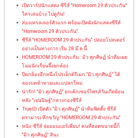
เปิดวาร์ปนักแสดง ซีรีส์ "Homeroom 29 ตัวประกัน"
ใครเล่นบ้าง ไปดูกัน!
ส่องเทรลเลอร์ตัวแรก พร้อมเปิดผังนักแสดงซีรีส์
"Homeroom 29 ตัวประกัน"
ซีรีส์ "HOMEROOM 29 ตัวประกัน" ปล่อยโปสเตอร์
อย่างเป็นทางการ เริ่ม 28 มี.ค.นี้
HOMEROOM 29 ตัวประกัน : มิว ศุภศิษฏ์ นำทีมเผย
โฉมนักเรียนจึ้งยกห้อง
ปิดกล้องอีกหนึ่งโปรเจ็กต์รีเมก “มิว ศุภศิษฏ์” ได้
ลองบทท้าทายและแปลกใหม่
น่ารัก! "มิว ศุภศิษฏ์" ยกเค้กเซอร์ไพรส์วันเกิดย้อน
หลัง "เจนนิษฐ์"กลางกองซีรีส์
TrueID เปิดตัว "มิว ศุภศิษฏ์" นำทีมฟิตติ้ง ซีรีส์
ดราม่าระทึกขวัญ "HOMEROOM 29 ตัวประกัน"
หนัง-ซีรีส์ จ่อออนแอร์เพียบ! คนที่ฮอตขนาดนี้ก็
"มิว ศุภศิษฏ์" สินะ