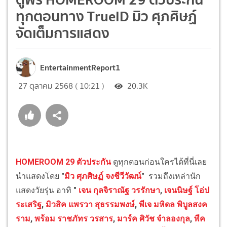
ทุกตอนทาง TrueID มิว ศุภศิษฏ์
จัดเต็มการแสดง
EntertainmentReport1
27 ตุลาคม 2568 ( 10:21 )
20.3K
HOMEROOM 29 ตัวประกัน
ดูทุกตอนก่อนใครได้ที่นี่เลย
นำแสดงโดย
"
มิว ศุภศิษฏ์ จงชีวีวัฒน์
"
รวมถึงเหล่านัก
แสดงวัยรุ่น อาทิ
"
เจน กุลจิราณัฐ วรรักษา
,
เจนนิษฐ์ โอ่ป
ระเสริฐ
,
มิวสิค แพรวา สุธรรมพงษ์
,
พีเจ มหิดล พิบูลสงค
ราม
,
พร้อม ราชภัทร วรสาร
,
มาร์ค ศิวัช จำลองกุล
,
พีค