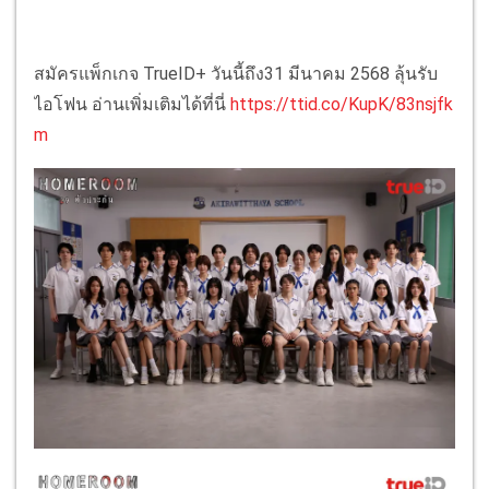
สมัครแพ็กเกจ TrueID+ วันนี้ถึง31 มีนาคม 2568 ลุ้นรับ
ไอโฟน อ่านเพิ่มเติมได้ที่นี่
https://ttid.co/KupK/83nsjfk
m