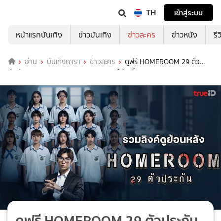
TH
เข้าสู่ระบบ
หน้าแรกบันเทิง
ข่าวบันเทิง
ข่าวละคร
ข่าวหนัง
รี
อ่าน
บันเทิงดารา
ข่าวละคร
ดูฟรี HOMEROOM 29 ตัว
ประกัน ทุกตอนทาง TrueID มิว ศุภศิษฏ์ จัดเต็มการแสดง
ดูฟรี HOMEROOM 29 ตัวประกัน