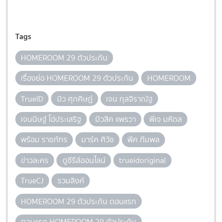
Tags
HOMEROOM 29 ตัวประกัน
เรื่องย่อ HOMEROOM 29 ตัวประกัน
HOMEROOM
TrueID
มิว ศุภศิษฏ์
เจน กุลจิราณัฐ
เจนนิษฐ์ โอ่ประเสริฐ
มิวสิค แพรวา
พีเจ มหิดล
พร้อม ราชภัทร
มาร์ค ศิวัช
พีค ภีมพล
ข่าวละคร
ดูซีรีส์ออนไลน์
trueidoriginal
TrueCJ
รวมลิงค์
HOMEROOM 29 ตัวประกัน ตอนแรก
ตอนแรก HOMEROOM 29 ตัวประกัน