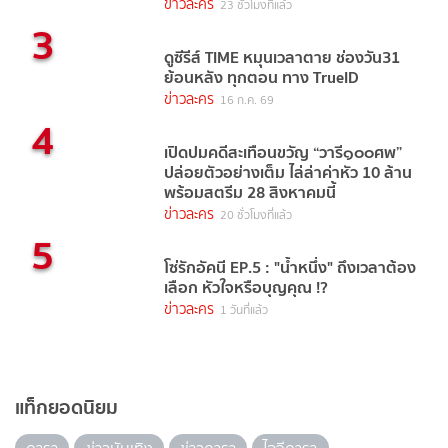
ข่าวละคร
23 ชั่วโมงที่แล้ว
3
ดูซีรีส์ TIME หมุนเวลาตาย ช่องวัน31
ย้อนหลัง ทุกตอน ทาง TrueID
ข่าวละคร
16 ก.ค. 69
4
เปิดปมคดีสะเทือนขวัญ “วารี๑๐๐ศพ”
ปล่อยตัวอย่างเต็ม ไล่ล่าค่าหัว 10 ล้าน
พร้อมสตรีม 28 สิงหาคมนี้
ข่าวละคร
20 ชั่วโมงที่แล้ว
5
โซ่รักอัคนี EP.5 : "น้ำหนึ่ง" ถึงเวลาต้อง
เลือก หัวใจหรือบุญคุณ !?
ข่าวละคร
1 วันที่แล้ว
แท็กยอดนิยม