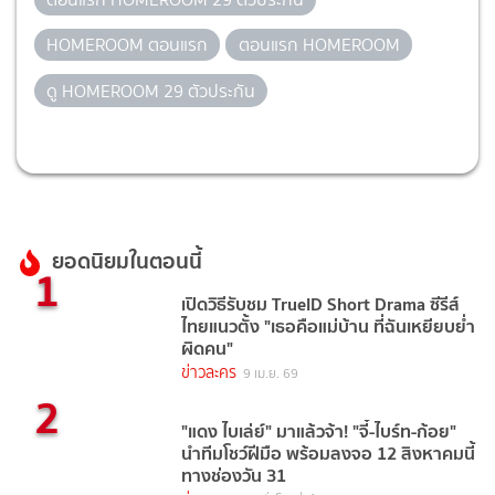
HOMEROOM ตอนแรก
ตอนแรก HOMEROOM
ดู HOMEROOM 29 ตัวประกัน
ยอดนิยมในตอนนี้
1
เปิดวิธีรับชม TrueID Short Drama ซีรีส์
ไทยแนวตั้ง "เธอคือแม่บ้าน ที่ฉันเหยียบย่ำ
ผิดคน"
ข่าวละคร
9 เม.ย. 69
2
"แดง ไบเล่ย์" มาแล้วจ้า! "จี๋-ไบร์ท-ก้อย"
นำทีมโชว์ฝีมือ พร้อมลงจอ 12 สิงหาคมนี้
ทางช่องวัน 31