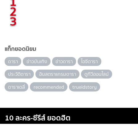
1
2
3
แท็กยอดนิยม
ดารา
ข่าวบันเทิง
ข่าวดารา
ไอจีดารา
ประวัติดารา
อินสตราแกรมดารา
ดูทีวีออนไลน์
ดาราเดลี่
recommended
trueidstory
10 ละคร-ซีรีส์ ยอดฮิต