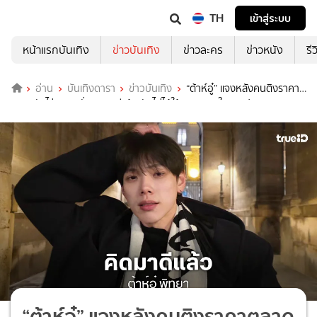
TH
เข้าสู่ระบบ
หน้าแรกบันเทิง
ข่าวบันเทิง
ข่าวละคร
ข่าวหนัง
รี
อ่าน
บันเทิงดารา
ข่าวบันเทิง
“ต้าห์อู๋” แจงหลังคนติงราคา
ตลาดวัดไร่ขิงสูง ลั่นคิดมาดีแล้ว ยันไม่ได้ใช้สิทธิดาราในการประมูล
“ต้าห์อู๋” แจงหลังคนติงราคาตลาด