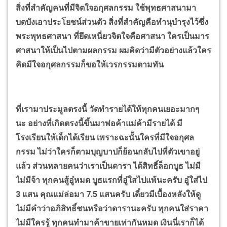
สิ่งที่สำคัญคนที่มีจิตใจอกุศลกรรม ใช้พุทธศาสนามา
บดบังเอาประโยชน์ส่วนตัว สิ่งที่สำคัญคือทำนุบำรุงไว้ซึ่ง
พระพุทธศาสนา ที่ยึดเหนี่ยวจิตใจคือศาสนา ใครเป็นมาร
ศาสนาให้เป็นไปตามผลกรรม ผมคิดว่ามีตัวอย่างแล้วใคร
คิดมีใจอกุศลกรรมก็ขอให้เวรกรรมตามทัน
ที่เรามาประมูลตรงนี้ วัดทำรายได้ให้ทุกคนเยอะมากๆ
นะ อย่างที่เกิดตรงนี้ขึ้นมาพ่อค้าแม่ค้ามีรายได้ มี
โรงเรียนให้เด็กได้เรียน เพราะฉะนั้นใครที่มีใจอกุศล
กรรม ไม่ว่าใครก็ตามบุญบาปก็ย้อนกลับไปที่ตัวเขาอยู่
แล้ว ส่วนหลายคนว่าเราเป็นดารา ได้สิทธิ์ล็อกบูธ ไม่มี
ไม่มีจ้า ทุกคนสู้อู๋หมด บูธแรกที่อู๋ใสไปแพ้นะครับ อู๋ใส่ไป
3 แสน คุณแม่ล่อมา 7.5 แสนครับ เดี๋ยวมีเบื้องหลังให้ดู
ไม่มีคำว่าอภิสิทธิ์ชนหรือว่าดารานะครับ ทุกคนใส่ราคา
ไม่มีใครรู้ ทุกคนทำมาค้าขายเท่ากันหมด เงินนี่เราก็ได้