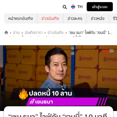
TH
เข้าสู่ระบบ
หน้าแรกบันเทิง
ข่าวบันเทิง
ข่าวละคร
ข่าวหนัง
รี
อ่าน
บันเทิงดารา
ข่าวบันเทิง
“เชน ธนา” ไลฟ์กับ “เจนนี่” 10
นาที ปลดหนี้ 10 ล้าน มีเงินเดือนจ่ายพนักงานทำได้ไง!!!
“เชน ธนา” ไลฟ์กับ “เจนนี่” 10 นาที