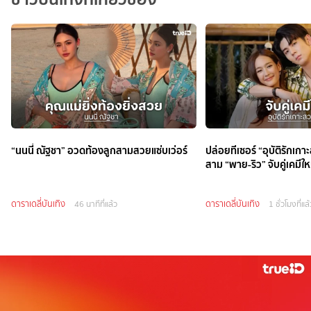
“นนนี่ ณัฐชา” อวดท้องลูกสามสวยแซ่บเว่อร์
ปล่อยทีเซอร์ “อุบัติรักเกาะ
สาม “พาย-ริว” จับคู่เคมีใหม
ดาราเดลี่บันเทิง
ดาราเดลี่บันเทิง
46 นาทีที่แล้ว
1 ชั่วโมงที่แล้