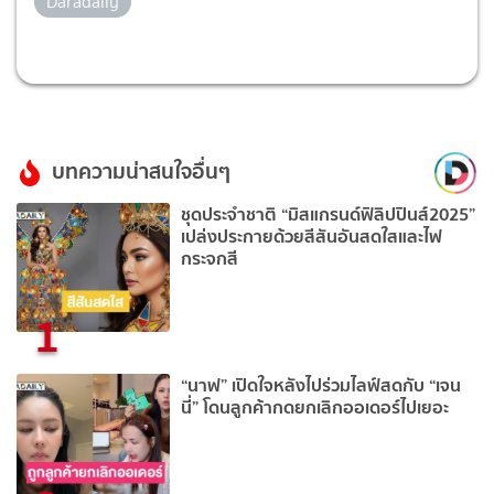
Daradaily
บทความน่าสนใจอื่นๆ
ชุดประจำชาติ “มิสแกรนด์ฟิลิปปินส์2025”
เปล่งประกายด้วยสีสันอันสดใสและไฟ
กระจกสี
1
“นาฟ” เปิดใจหลังไปร่วมไลฟ์สดกับ “เจน
นี่” โดนลูกค้ากดยกเลิกออเดอร์ไปเยอะ