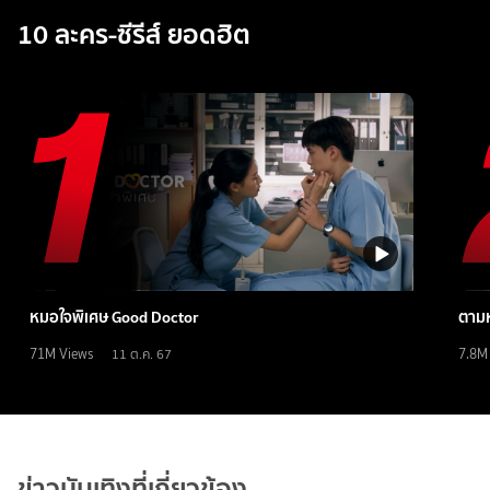
10 ละคร-ซีรีส์ ยอดฮิต
หมอใจพิเศษ Good Doctor
ตามห
71M
Views
7.8M
11 ต.ค. 67
ข่าวบันเทิงที่เกี่ยวข้อง