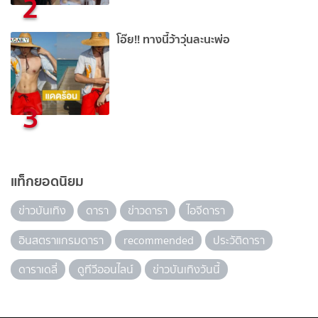
2
โอ๊ย!! ทางนี้ว้าวุ่นละนะพ่อ
3
แท็กยอดนิยม
ข่าวบันเทิง
ดารา
ข่าวดารา
ไอจีดารา
อินสตราแกรมดารา
recommended
ประวัติดารา
ดาราเดลี่
ดูทีวีออนไลน์
ข่าวบันเทิงวันนี้