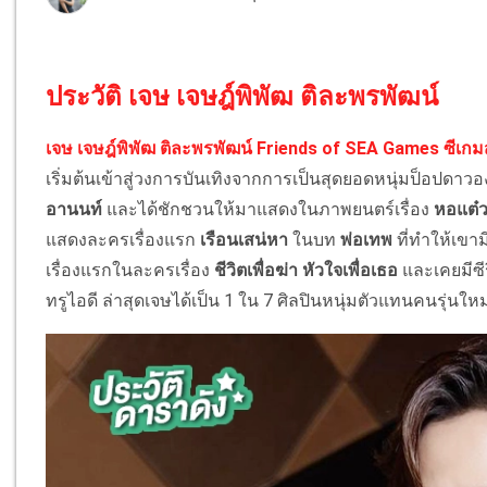
ประวัติ เจษ เจษฎ์พิพัฒ ติละพรพัฒน์
เจษ เจษฎ์พิพัฒ ติละพรพัฒน์ Friends of SEA Games ซีเกม
เริ่มต้นเข้าสู่วงการบันเทิงจากการเป็นสุดยอดหนุ่มป็อปดาวอ
อานนท์
และได้ชักชวนให้มาแสดงในภาพยนตร์เรื่อง
หอแต๋ว
แสดงละครเรื่องแรก
เรือนเสน่หา
ในบท
พ่อเทพ
ที่ทำให้เขา
เรื่องแรกในละครเรื่อง
ชีวิตเพื่อฆ่า หัวใจเพื่อเธอ
และเคยมีซีรี
ทรูไอดี ล่าสุดเจษได้เป็น 1 ใน 7 ศิลปินหนุ่มตัวแทนคนรุ่นใหม