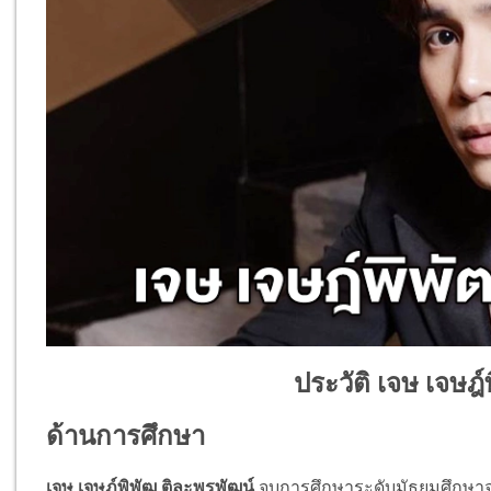
ประวัติ เจษ เจษฎ์
ด้านการศึกษา
เจษ เจษฎ์พิพัฒ ติละพรพัฒน์
จบการศึกษาระดับมัธยมศึกษาจา