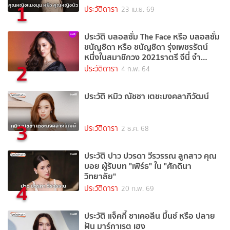
1
ประวัติดารา
23 เม.ย. 69
ประวัติ บลอสซั่ม The Face หรือ บลอสซั่ม
ชนัญชิดา หรือ ชนัญชิดา รุ่งเพชรรัตน์
หนึ่งในสมาชิกวง 2021ราตรี จีนี่ จ๋า
2
(2021)
ประวัติดารา
4 ก.พ. 64
ประวัติ หมิว ณัชชา เตชะมงคลาภิวัฒน์
3
ประวัติดารา
2 ธ.ค. 68
ประวัติ ปาว ปวรดา วีรวรรณ ลูกสาว คุณ
บอย ผู้รับบท "เพิร์ธ" ใน "ศักดินา
วิทยาลัย"
4
ประวัติดารา
20 ก.พ. 69
ประวัติ แจ็คกี้ ชาเคอลีน มึ้นช์ หรือ ปลาย
ฝัน มาร์กาเรต เฮง