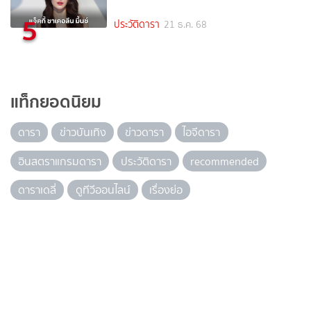
5
ประวัติดารา
21 ธ.ค. 68
แท็กยอดนิยม
ดารา
ข่าวบันเทิง
ข่าวดารา
ไอจีดารา
อินสตราแกรมดารา
ประวัติดารา
recommended
ดาราเดลี่
ดูทีวีออนไลน์
เรื่องย่อ