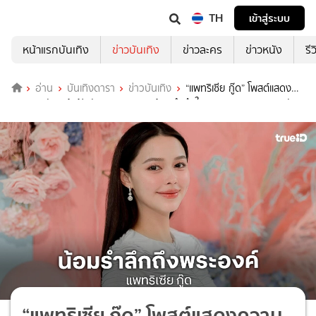
TH
เข้าสู่ระบบ
หน้าแรกบันเทิง
ข่าวบันเทิง
ข่าวละคร
ข่าวหนัง
รี
อ่าน
บันเทิงดารา
ข่าวบันเทิง
“แพทริเซีย กู๊ด” โพสต์แสดง
ความอาลัย “เจ้าฟ้าพัชรกิติยาภาฯ” น้อมสำนึกในพระมหากรุณาธิคุณอัน
หาที่สุดมิได้
“แพทริเซีย กู๊ด” โพสต์แสดงความ