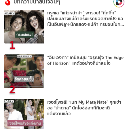
บทความน่าสนใจอื่นๆ
กระแส “แก้วหน้าม้า” พารวย! “กุ๊กกิ๊ก”
ปลื้มชิมลางแม่ค้าครั้งแรกยอดขายปัง ขอ
เป็นอินฟลูฯ-นักแสดง-แม่ค้า ครบจบในคน
เดียว
1
“อิน-องศา” เคมีละมุน “อรุณรุ่ง The Edge
of Horizon” แค่ตัวอย่างก็น่าสนใจ
2
เซอร์ไพรส์! “เนท My Mate Nate” คุกเข่า
ขอ “น้ำตาล” นักไอซ์ฮอกกี้ทีมชาติ
แต่งงานแล้ว