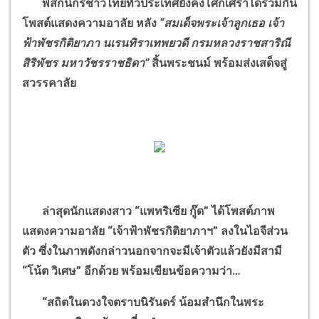
พสกนิกรชาวไทยทั่วประเทศยังคงโศกเศร้าได้ร่วมกัน
โพสต์แสดงความอาลัย หลัง
“สมเด็จพระเจ้าลูกเธอ เจ้า
ฟ้าพัชรกิติยาภา นเรนทิราเทพยวดี กรมหลวงราชสาริณี
สิริพัชร มหาวัชรราชธิดา”
สิ้นพระชนม์ พร้อมส่งเสด็จสู่
สวรรคาลัย
ล่าสุดนักแสดงสาว “แพทริเซีย กู๊ด” ได้โพสต์ภาพ
แสดงความอาลัย “เจ้าฟ้าพัชรกิติยาภาฯ” ลงในไอจีส่วน
ตัว ซึ่งในภาพดังกล่าวนอกจากจะมีเจ้าตัวแล้วยังมีสามี
“โน้ต วิเศษ” อีกด้วย พร้อมเขียนข้อความว่า…
“สถิตในดวงใจตราบนิรันดร์ น้อมสำนึกในพระ