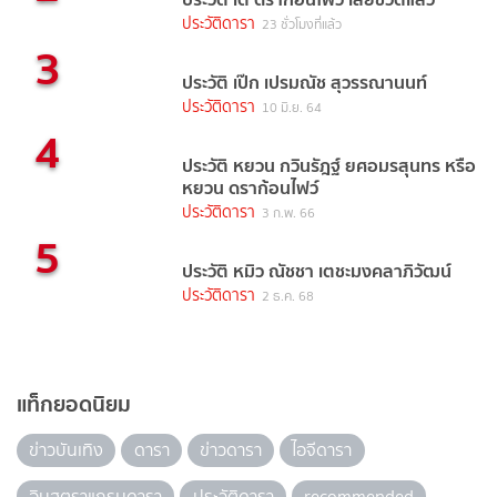
ประวัติดารา
23 ชั่วโมงที่แล้ว
3
ประวัติ เป๊ก เปรมณัช สุวรรณานนท์
ประวัติดารา
10 มิ.ย. 64
4
ประวัติ หยวน กวินรัฎฐ์ ยศอมรสุนทร หรือ
หยวน ดราก้อนไฟว์
ประวัติดารา
3 ก.พ. 66
5
ประวัติ หมิว ณัชชา เตชะมงคลาภิวัฒน์
ประวัติดารา
2 ธ.ค. 68
แท็กยอดนิยม
ข่าวบันเทิง
ดารา
ข่าวดารา
ไอจีดารา
อินสตราแกรมดารา
ประวัติดารา
recommended