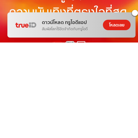
ดาวน์โหลด ทรูไอดีแอป
โหลดเลย
สัมผัสโลกไร้ขีดจำกัดกับทรูไอดี
THE NEXT WORLD-CLASS SMART
ENTERTAINMENT
อีกขั้นของความบันเทิงระดับโลกตรงใจคุณ