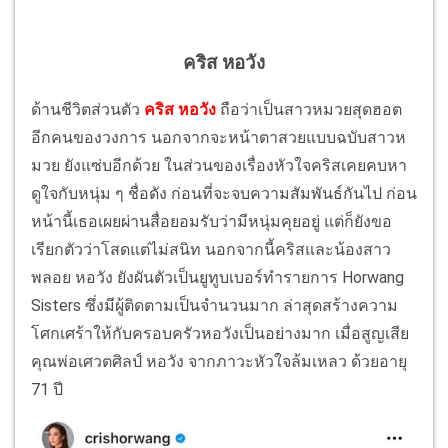
คริส หอวัง
ด้านชีวิตส่วนตัว
คริส หอวัง
ถือว่าเป็นสาวหมวยสุดฮอต
อีกคนของวงการ นอกจากจะหน้าตาสวยแบบฉบับสาวห
มวย ยังแซ่บอีกด้วย ในส่วนของเรื่องหัวใจคริสเคยคบหา
ดูใจกับหนุ่ม ๆ ชื่อดัง ก่อนที่จะจบความสัมพันธ์กันไป ก่อน
หน้านี้เธอเผยผ่านสื่อยอมรับว่ามีหนุ่มคุยอยู่ แต่ก็ยังขอ
เรียกตัวว่าโสดแต่ไม่สนิท นอกจากนี้คริสและน้องสาว
พลอย หอวัง ยังผันตัวเป็นยูทูบเบอร์ทำรายการ Horwang
Sisters ซึ่งมีผู้ติดตามเป็นจำนวนมาก ล่าสุดสร้างความ
โศกเศร้าให้กับครอบครัวหอวังเป็นอย่างมาก เมื่อสูญเสีย
คุณพ่อเศวตศิลป์ หอวัง จากภาวะหัวใจล้มเหลว ด้วยอายุ
71 ปี