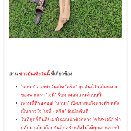
อ่าน
ข่าวบันเทิงวันนี้
ที่เกี่ยวข้อง :
“นานา” อวยพรวันเกิด “คริส” สุขสันต์วันเกิดหมวย
ของพวกเรา “เจนี่” รีบมาคอมเมนต์แบบนี้!
เฟรมนี้ที่รอคอย! “นานา” เปิดภาพแก๊งนางฟ้า หลัง
เป็นกาวใจ “เจนี่ - คริส” จับมือคืนดี
ในที่สุดก็คืนดี! เผยโฉมหน้าตัวกลาง “คริส-เจนี่” ทำ
กลับมาเกี่ยวก้อยกันอีกครั้งหลังไม่ได้คุยมาหลายปี