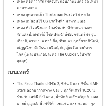
เพลง คือคำว่ารัก เพลงประกอบภาพยนตร์ รถไฟฟ้า
มาหานะเธอ
เพลง สุดทางแล้ว Thaitanium Feat คริส หอวัง
เพลง แม่สอนไว้ OST.รถไฟฟ้า มาหานะเธอ
เพลง หัวใจครึ่งดวง ร้องร่วมกับ พิจักขณา วงศา
รัตนศิลป์, ณิชารีย์ โชคประจักษ์ชัด, จรินทร์พร จุน
เกียรติ, อารยา เอ ฮาร์เก็ต, ฑิฆัมพร ฤทธิ์ธาอภินันท์,
ณัฏฐณิชา ดังวัธนาวณิชย์, กัญญ์ณรัณ วงศ์ขจร
ไกล (เพลงประกอบละคร The Cupids บริษัทรัก
อุตลุด)
เมนเทอร์
The Face Thailand ซีซัน 2, ซีซัน 3 และ ซีซั่น 4 All-
Stars ออกอากาศทาง ช่อง 3 ทุกวันเสาร์ 18.20 น.
ร่วมกับ เมทินี กิ่งโพยม , น้ำทิพย์ จงรัชตวิบูลย์ , เฌอ
มาลย์ บุญยศักดิ์ , ศรีริต้า เจนเซ่น และ ซอนย่า คูล