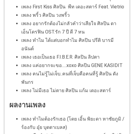
เพลง First Kiss ศิลปิน พีท เดอะสตาร์ Feat. Vietrio
เพลง พริ้ว ศิลปิน วงพริ้ว
เพลง อยากรักต้องไม่กลัวคำว่าเสียใจ ศิลปิน ดา
เอ็นโดรฟิน OST.รัก 7 ปี ดี 7 หน
เพลง ทำไม ได้แต่บอกทำไม ศิลปิน ปรีติ บารมี
อนันต์
เพลง เธอเป็นเธอ F.I.B.E.R. ศิลปิน ลิปตา
เพลง แค่อยากจะขอ.....xoxo ศิลปิน GENE KASIDIT
เพลง คนไม่รู้ไม่เจ็บ..คนที่เจ็บคือคนที่รู้ ศิลปิน ดัง
พันกร
เพลง ไม่มีเธอ ไม่ตาย ศิลปิน แก้ม เดอะสตาร์
ผลงานเพลง
เพลง ทำไมต้องรักเธอ (โดย เอิ้น พิยะดา หาชัยภูมิ /
ร้องกับ อุ๋ย บุดดาเบลส)