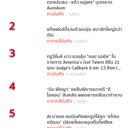
ทองประสม - แต้ว ณฐพร" บุกตลาด
AumAum
ข่าวบันเทิง
1 วันที่แล้ว
2
แก๊งเฟอร์บี้รวมตัวอบอุ่น สมาชิกใหญ่กว่า
เดิม
ดาราเดลี่บันเทิง
2 วันที่แล้ว
3
ทรูวิชั่นส์ นาว ชวนลุ้น "เนเน่ รอยัล" ใน
รายการ America’s Got Talent ซีซัน 21
รอบ Judge's Callback 6 และ 13 สิงหาคม
นี้
ข่าวบันเทิง
23 ชั่วโมงที่แล้ว
4
“มิน พีชญา” ขอสืบพิจารณาคดี “ดิ
ไอคอน” ลับหลัง เผยอยากกลับมาทำงาน
ดาราเดลี่บันเทิง
1 วันที่แล้ว
5
AI มาแรง คนบันเทิงเสกรูปใส่ชุด “สไปเด
อร์แมน” ปล่อยใยแมงมุมเต็มโชเชียล