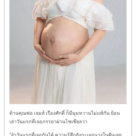
ด้านคุณพ่อ เจมส์ เรืองศักดิ์ ก็มีมุมหวานไม่แพ้กัน ย้อน
เล่าวันแรกที่เจอภรรยาผ่านโซเชียลว่า
“จำวันแรกที่เจอกันได้ ความรู้สึกยังกะเจอนางในฝันเลย