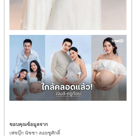
ขอบคุณข้อมูลจาก
เฟซบุ๊ก นัชชา ลอยชูศักดิ์