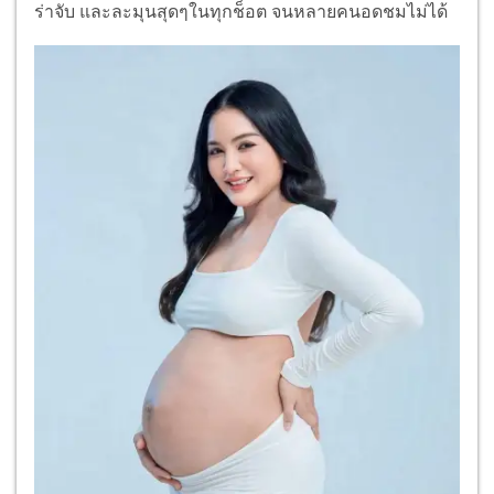
ร่าจับ และละมุนสุดๆในทุกช็อต จนหลายคนอดชมไม่ได้