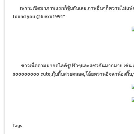
เพราะเปิดมาภาพแรกก็จุ๊บกันเลย ภาพอื่นๆก็หวานไม่แพ้กั
found you @biexu1991”
ชาวเน็ตตามมากดไลค์รูปรัวๆและแซวกันมากมาย เช่น อร้
soooooooo cute,กุ๊บกิ๊บสวยตลอด,โอ้ยหวานอิจฉาน้องกิ๊บ,
Tags