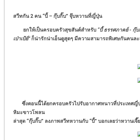
สวีทกัน 2 คน “บี้ – กุ๊บกิ๊บ” จุ๊บหวานที่ญี่ปุ่น
ยกให้เป็นครอบครัวสุขสันต์สำหรับ
“บี้ ธรรศภาคย์ - กุ๊
เป่าเป้ย์”
ก็น่ารักน่าเอ็นดูสุดๆ มีความสามารถพิเศษกันคนละ
ซึ่งตอนนี้ได้ยกครอบครัวไปรับอากาศหนาวที่ประเทศญี่ปุ่
หิมะขาวโพลน
ล่าสุด “กุ๊บกิ๊บ” ลงภาพสวีทหวานกับ “บี้” บอกเลยว่าหวานเจี๊