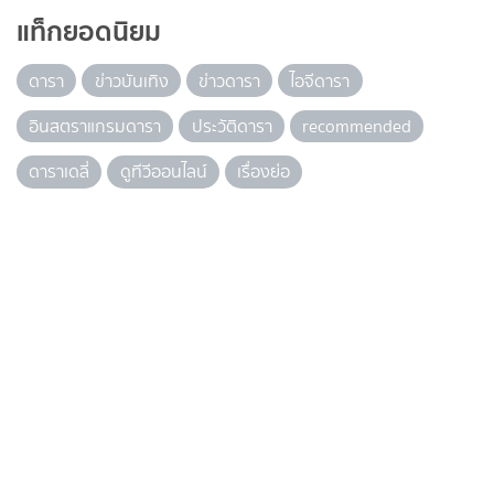
แท็กยอดนิยม
ดารา
ข่าวบันเทิง
ข่าวดารา
ไอจีดารา
อินสตราแกรมดารา
ประวัติดารา
recommended
ดาราเดลี่
ดูทีวีออนไลน์
เรื่องย่อ