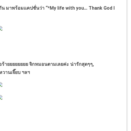
น มาพร้อมแคปชั่นว่า “*My life with you… Thank God I
ายยยยยยยย จิกหมอนตามเลยค่ะ น่ารักสุดๆๆ,
หวานเจี๊ยบ ฯลฯ