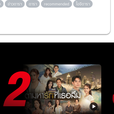
ง
ข่าวดารา
ดารา
recommended
ไอจีดารา