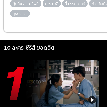
กุ๊บกิ๊บ สุมณทิพย์
ดาราเดลี่
บี้ ธรรศภาคย์
ข่าวบันเทิ
คู่รักดารา
10 ละคร-ซีรีส์ ยอดฮิต