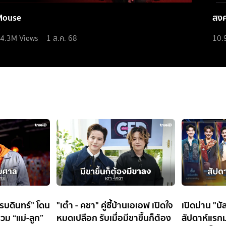
Mouse
สง
4.3M
Views
1 ส.ค. 68
10.
สุรบดินทร์” โดน
"เต๋า - คชา" คู่ซี้บ้านเอเอฟ เปิดใจ
เปิดม่าน "บ
ม “แม่-ลูก”
หมดเปลือก รับเมื่อมีขาขึ้นก็ต้อง
สัปดาห์แรกม