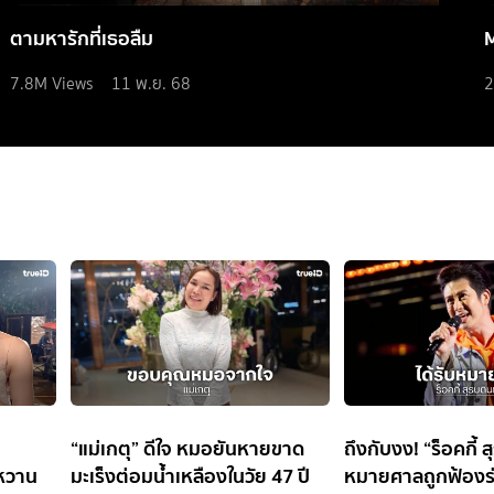
ตามหารักที่เธอลืม
7.8M
Views
11 พ.ย. 68
2
“แม่เกตุ” ดีใจ หมอยันหายขาด
ถึงกับงง! “ร็อคกี้ 
งหวาน
มะเร็งต่อมน้ำเหลืองในวัย 47 ปี
หมายศาลถูกฟ้องร่ว