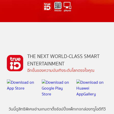
THE NEXT WORLD-CLASS SMART
ENTERTAINMENT
อีกขั้นของความบันเทิงระดับโลกตรงใจคุณ
วันนี้
ดู
สิทธิพิเศษ
อ่าน
เกม
ตาตั้ง
ช้อปปิ้ง
แพ็กเกจ
กล่องทรูไอดีทีวี