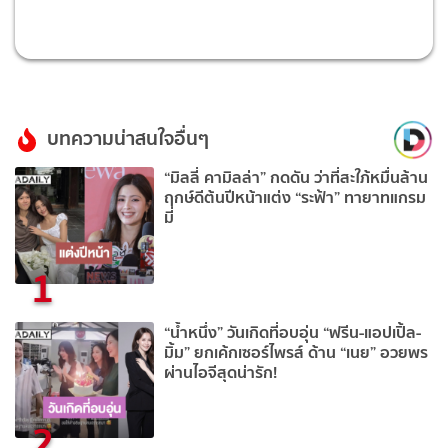
บทความน่าสนใจอื่นๆ
“มิลลี่ คามิลล่า” กดดัน ว่าที่สะใภ้หมื่นล้าน
ฤกษ์ดีต้นปีหน้าแต่ง “ระฟ้า” ทายาทแกรม
มี่
1
“น้ำหนึ่ง” วันเกิดที่อบอุ่น “ฟรีน-แอปเปิ้ล-
มิ้ม” ยกเค้กเซอร์ไพรส์ ด้าน “เนย” อวยพร
ผ่านไอจีสุดน่ารัก!
2