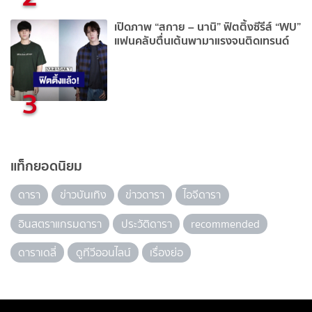
เปิดภาพ “สกาย – นานิ” ฟิตติ้งซีรีส์ “WU”
แฟนคลับตื่นเต้นพามาแรงจนติดเทรนด์
3
แท็กยอดนิยม
ดารา
ข่าวบันเทิง
ข่าวดารา
ไอจีดารา
อินสตราแกรมดารา
ประวัติดารา
recommended
ดาราเดลี่
ดูทีวีออนไลน์
เรื่องย่อ