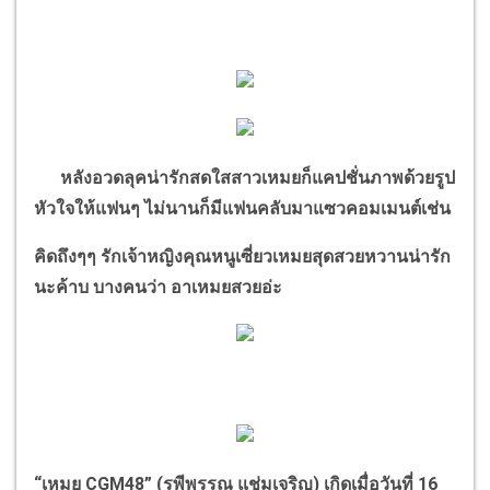
หลังอวดลุคน่ารักสดใสสาวเหมยก็แคปชั่นภาพด้วยรูป
หัวใจให้แฟนๆ ไม่นานก็มีแฟนคลับมาแซวคอมเมนต์เช่น
คิดถึงๆๆ รักเจ้าหญิงคุณหนูเซี่ยวเหมยสุดสวยหวานน่ารัก
นะค้าบ
บางคนว่า
อาเหมยสวยอ่ะ
“
เหมย
CGM48” (
รพีพรรณ แช่มเจริญ) เกิดเมื่อวันที่
16