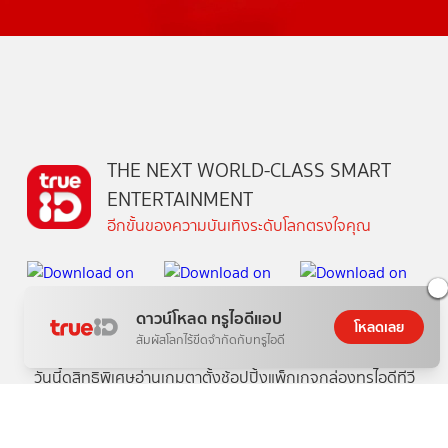
THE NEXT WORLD-CLASS SMART
ENTERTAINMENT
อีกขั้นของความบันเทิงระดับโลกตรงใจคุณ
ดาวน์โหลด ทรูไอดีแอป
โหลดเลย
สัมผัสโลกไร้ขีดจำกัดกับทรูไอดี
วันนี้
ดู
สิทธิพิเศษ
อ่าน
เกม
ตาตั้ง
ช้อปปิ้ง
แพ็กเกจ
กล่องทรูไอดีทีวี
คอมมูนิตี้
บริการช่วยเหลือทรูไอดี