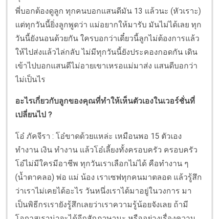
พี่บอกต้องดูลูก ทุกคนบอกแสนดีมัน 13 แล้วนะ (หัวเราะ)
แต่ทุกวันนี้ยิ่งลูกพูดว่า แม่อยากให้มารับ มันไม่ได้เลย ทุก
วันนี้ยังนอนด้วยกัน ใครบอกว่าเดี๋ยวนี้ลูกไม่ต้องการแล้ว
ให้ไปส่งแล้วไล่กลับ ไม่มีทุกวันนี้ยังประคองกอดกัน เดิน
เข้าไปบอกแสนดีไม่อายเขาเหรอแม่มาส่ง แสนดีบอกว่า
ไม่เป็นไร
อะไรเกี่ยวกับลูกของคุณที่ทำให้เห็นตัวเองในเวอร์ชั่นที่
เปลี่ยนไป ?
โอ๋ ภัคจีรา : โอ๋ขาดด้วยแหล่ะ เหมือนพอ 15 ตัวเอง
ทำงาน เงิน ทำงาน แล้วโอ๋เลี้ยงทั้งครอบครัว ครอบครัว
โอ๋ไม่มีใครมีอาชีพ ทุกวันเราเลือกไม่ได้ คือทำงาน ๆ
(น้ำตาคลอ) พ่อ แม่ น้อง เราเซฟทุกคนมาตลอด แล้วรู้สึก
ว่าเราไม่เคยได้อะไร วันหนึ่งเราได้มาอยู่ในวงการ มา
เป็นพิธีกรเรายังรู้สึกเลยว่าเราความรู้น้อยจังเลย ถ้ามี
โอกาสเราน่าจะได้อีกสักภาษานะ หรืออย่างเรื่องความ