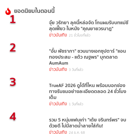
ยอดนิยมในตอนนี้
1
จุ๋ย วรัทยา ลุคนี้หล่อจัด โกนผมรับบทแม่ชี
สุดเฟี้ยว ในหนัง "คุณยายวรนาฎ"
ข่าวบันเทิง
21 ชั่วโมงที่แล้ว
2
"อั้ม พัชราภา" ชวนนางเอกซุปตาร์ "แอน
ทองประสม - แต้ว ณฐพร" บุกตลาด
AumAum
ข่าวบันเทิง
3 วันที่แล้ว
3
TrueAF 2026 ดูได้ที่ไหน พร้อมบอกช่อง
ทางรับชมอย่างละเอียดตลอด 24 ชั่วโมง
เต็ม
ข่าวบันเทิง
1 วันที่แล้ว
4
รวม 5 หนุ่มแฟนเก่า "เต้ย จรินทร์พร" จบ
ด้วยดี ไม่มีสาดน้ำลายใส่กัน!
ข่าวบันเทิง
24 ธ.ค. 68