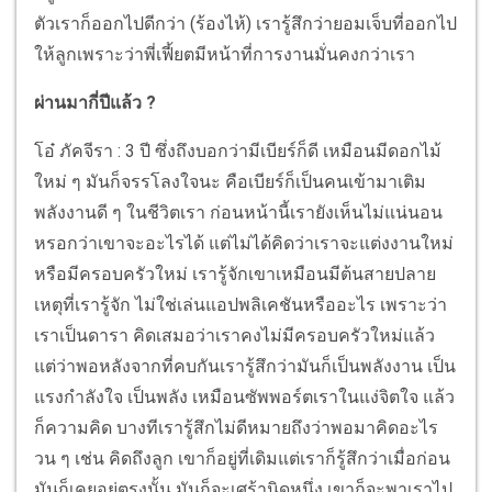
ตัวเราก็ออกไปดีกว่า (ร้องไห้) เรารู้สึกว่ายอมเจ็บที่ออกไป
ให้ลูกเพราะว่าพี่เฟี้ยตมีหน้าที่การงานมั่นคงกว่าเรา
ผ่านมากี่ปีแล้ว ?
โอ๋ ภัคจีรา : 3 ปี ซึ่งถึงบอกว่ามีเบียร์ก็ดี เหมือนมีดอกไม้
ใหม่ ๆ มันก็จรรโลงใจนะ คือเบียร์ก็เป็นคนเข้ามาเติม
พลังงานดี ๆ ในชีวิตเรา ก่อนหน้านี้เรายังเห็นไม่แน่นอน
หรอกว่าเขาจะอะไรได้ แต่ไม่ได้คิดว่าเราจะแต่งงานใหม่
หรือมีครอบครัวใหม่ เรารู้จักเขาเหมือนมีต้นสายปลาย
เหตุที่เรารู้จัก ไม่ใช่เล่นแอปพลิเคชันหรืออะไร เพราะว่า
เราเป็นดารา คิดเสมอว่าเราคงไม่มีครอบครัวใหม่แล้ว
แต่ว่าพอหลังจากที่คบกันเรารู้สึกว่ามันก็เป็นพลังงาน เป็น
แรงกำลังใจ เป็นพลัง เหมือนซัพพอร์ตเราในแง่จิตใจ แล้ว
ก็ความคิด บางทีเรารู้สึกไม่ดีหมายถึงว่าพอมาคิดอะไร
วน ๆ เช่น คิดถึงลูก เขาก็อยู่ที่เดิมแต่เราก็รู้สึกว่าเมื่อก่อน
มันก็เคยอยู่ตรงนั้น มันก็จะเศร้านิดหนึ่ง เขาก็จะพาเราไป