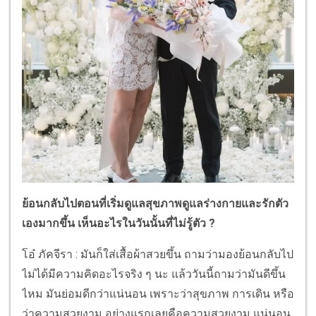
ย้อนกลับไปตอนที่เริ่มดูแลสุขภาพดูแลร่างกายและรักตัว
เองมากขึ้น เห็นอะไรในวันนั้นที่ไม่รู้ตัว ?
โอ๋ ภัคจีรา : มันก็ใส่เสื้อผ้าสวยขึ้น ถามว่ามองย้อนกลับไป
ไม่ได้มีความคิดอะไรจริง ๆ นะ แล้ววันนี้ถามว่ามันดีขึ้น
ไหม มันย่อมดีกว่าแน่นอน เพราะว่าสุขภาพ การเดิน หรือ
ว่าความสวยงาม อย่างแรกเลยคือความสวยงาม แน่นอน