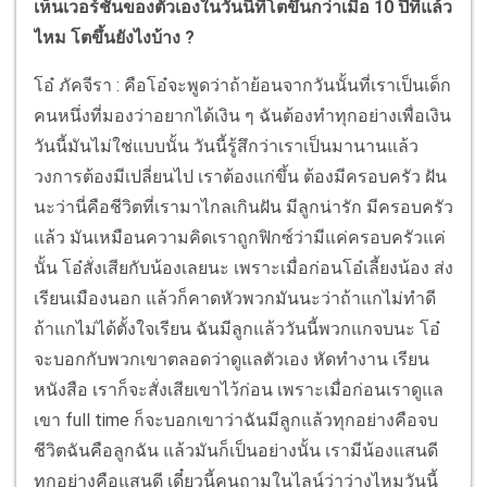
เห็นเวอร์ชั่นของตัวเองในวันนี้ที่โตขึ้นกว่าเมื่อ 10 ปีที่แล้ว
ไหม โตขึ้นยังไงบ้าง ?
โอ๋ ภัคจีรา : คือโอ๋จะพูดว่าถ้าย้อนจากวันนั้นที่เราเป็นเด็ก
คนหนึ่งที่มองว่าอยากได้เงิน ๆ ฉันต้องทำทุกอย่างเพื่อเงิน
วันนี้มันไม่ใช่แบบนั้น วันนี้รู้สึกว่าเราเป็นมานานแล้ว
วงการต้องมีเปลี่ยนไป เราต้องแก่ขึ้น ต้องมีครอบครัว ฝัน
นะว่านี่คือชีวิตที่เรามาไกลเกินฝัน มีลูกน่ารัก มีครอบครัว
แล้ว มันเหมือนความคิดเราถูกฟิกซ์ว่ามีแค่ครอบครัวแค่
นั้น โอ๋สั่งเสียกับน้องเลยนะ เพราะเมื่อก่อนโอ๋เลี้ยงน้อง ส่ง
เรียนเมืองนอก แล้วก็คาดหัวพวกมันนะว่าถ้าแกไม่ทำดี
ถ้าแกไม่ได้ตั้งใจเรียน ฉันมีลูกแล้ววันนี้พวกแกจบนะ โอ๋
จะบอกกับพวกเขาตลอดว่าดูแลตัวเอง หัดทำงาน เรียน
หนังสือ เราก็จะสั่งเสียเขาไว้ก่อน เพราะเมื่อก่อนเราดูแล
เขา full time ก็จะบอกเขาว่าฉันมีลูกแล้วทุกอย่างคือจบ
ชีวิตฉันคือลูกฉัน แล้วมันก็เป็นอย่างนั้น เรามีน้องแสนดี
ทุกอย่างคือแสนดี เดี๋ยวนี้คนถามในไลน์ว่าว่างไหมวันนี้