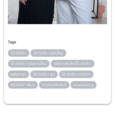
Tags
โอ๋ ภัคจีรา
โอ๋ ภัคจีรา แฟนใหม่
โอ๋ ภัคจีรา แต่งงานใหม่
เบียร์ แฟนใหม่โอ๋ ภัคจีรา
แฟนดารา
โอ๋ ภัคจีรา ลูก
โอ๋ ภัคจีรา สามีเก่า
WOODY TALK
่ข่าวบันเทิงวันนี้
trueidstory